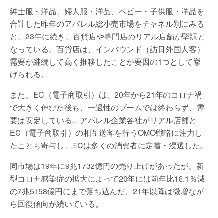
紳士服・洋品、婦人服・洋品、ベビー・子供服・洋品を
合計した昨年のアパレル総小売市場をチャネル別にみる
と、23年に続き、百貨店や専門店のリアル店舗が堅調と
なっている。百貨店は、インバウンド（訪日外国人客）
需要が継続して高く推移したことが要因の1つとして挙
げられる。
また、EC（電子商取引）は、20年から21年のコロナ禍
で大きく伸びた後も、一過性のブームでは終わらず、需
要は安定している。アパレル企業各社がリアル店舗と
EC（電子商取引）の相互送客を行うOMO戦略に注力し
たことも寄与し、ECは多くの消費者に定着・浸透した。
同市場は19年に9兆1732億円の売り上げがあったが、新
型コロナ感染症の拡大によって20年には前年比18.1％減
の7兆5158億円にまで落ち込んだ。21年以降は微増なが
ら回復傾向が続いている。