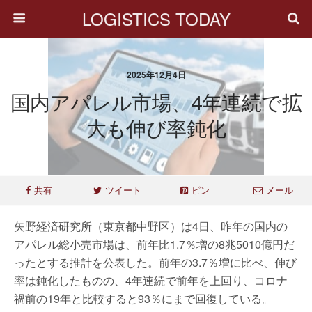
LOGISTICS TODAY
2025年12月4日
国内アパレル市場、4年連続で拡
大も伸び率鈍化
共有
ツイート
ピン
メール
矢野経済研究所（東京都中野区）は4日、昨年の国内の
アパレル総小売市場は、前年比1.7％増の8兆5010億円だ
ったとする推計を公表した。前年の3.7％増に比べ、伸び
率は鈍化したものの、4年連続で前年を上回り、コロナ
禍前の19年と比較すると93％にまで回復している。