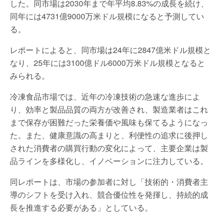
した。同市場は2030年まで年平均8.83%の成長を続け、
同年には4731億9000万米ドル規模になると予測してい
る。
レポートによると、同市場は24年に2847億米ドル規模と
なり、25年には3100億ドル6000万米ドル規模となると
みられる。
冷凍食品市場では、近年の冷凍技術の急速な進歩によ
り、効率と製品品質の両方が改善され、製造業者はこれ
まで保存が困難だった栄養価や風味も保てるようになっ
た。また、健康意識の高まりと、利便性の追求に後押し
された消費者の購買行動の変化によって、主要企業は製
品ラインを多様化し、イノベーションに注力している。
同レポートは、市場の参加者に対し「技術的・消費者主
導のシフトを受け入れ、競合優位性を発揮し、持続的成
長を推進する必要がある」としている。