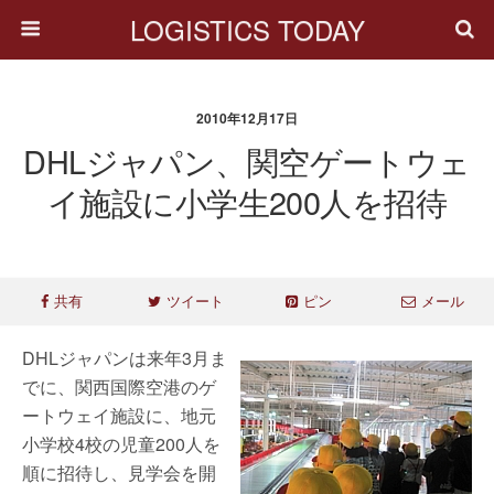
LOGISTICS TODAY
2010年12月17日
DHLジャパン、関空ゲートウェ
イ施設に小学生200人を招待
共有
ツイート
ピン
メール
DHLジャパンは来年3月ま
でに、関西国際空港のゲ
ートウェイ施設に、地元
小学校4校の児童200人を
順に招待し、見学会を開