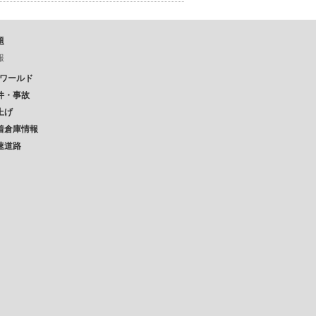
題
報
Pワールド
件・事故
上げ
着倉庫情報
速道路