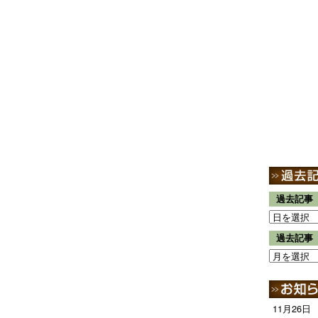
過去記事
過去記事
11月26日