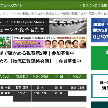
S TODAY｜国内最大の物流ニュースサイト
3PL, SCMなど国内外の最新の物流
、プレスリリース掲載のお申込み
物流セミナー情報の掲載申込み
広告に関する
場で確かめる視察第2弾｜参加募集中
める【物流広報連絡会議】｜会員募集中