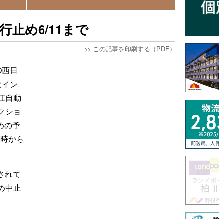
止め6/11まで
>>
この記事を印刷する（PDF）
O西日
造イン
江自動
クショ
めの予
0時から
定されて
め中止