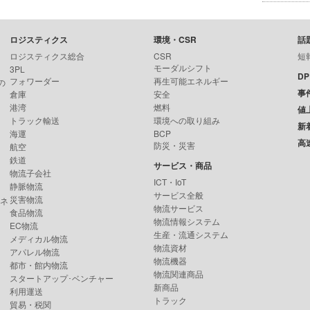
ロジスティクス
環境・CSR
話
ロジスティクス総合
CSR
短
モーダルシフト
3PL
D
フォワーダー
再生可能エネルギー
の
事
倉庫
安全
港湾
燃料
値
トラック輸送
環境への取り組み
新
海運
BCP
高
防災・災害
航空
鉄道
サービス・商品
物流子会社
ICT・IoT
静脈物流
サービス全般
災害物流
ンネ
物流サービス
食品物流
物流情報システム
EC物流
生産・流通システム
メディカル物流
物流資材
アパレル物流
物流機器
都市・館内物流
物流関連商品
スタートアップ･ベンチャー
新商品
利用運送
トラック
貿易・税関