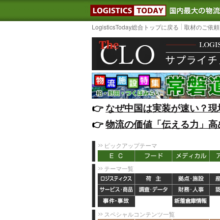
LOGISTIC
LogisticsToday総合トップに戻る
取材のご依頼
👉️
なぜ中国は実装が速い？現
👉️
物流の価値「伝える力」高
ピックアップテーマ
テーマ一覧
スペシャルコンテンツ一覧