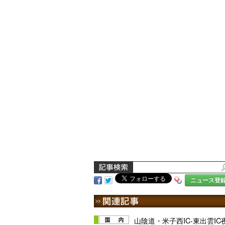
ニュース登
山陰道・米子西IC-東出雲IC