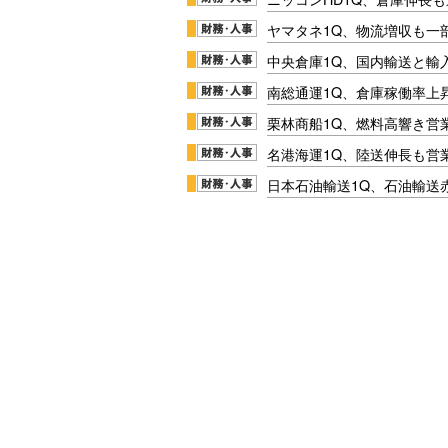
ヤマタネ1Q、物流増収も一
中央倉庫1Q、国内輸送と輸
南総通運1Q、倉庫稼働率上
栗林商船1Q、燃料高響き営
名港海運1Q、陸送伸長も営業
日本石油輸送1Q、石油輸送