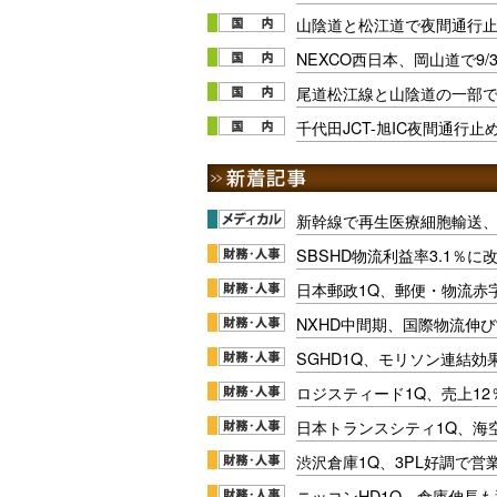
山陰道と松江道で夜間通行
NEXCO西日本、岡山道で9
尾道松江線と山陰道の一部
千代田JCT-旭IC夜間通行止め
新幹線で再生医療細胞輸送
SBSHD物流利益率3.1％
日本郵政1Q、郵便・物流赤
NXHD中間期、国際物流伸び
SGHD1Q、モリソン連結効
ロジスティード1Q、売上1
日本トランスシティ1Q、海
渋沢倉庫1Q、3PL好調で営
ニッコンHD1Q、倉庫伸長