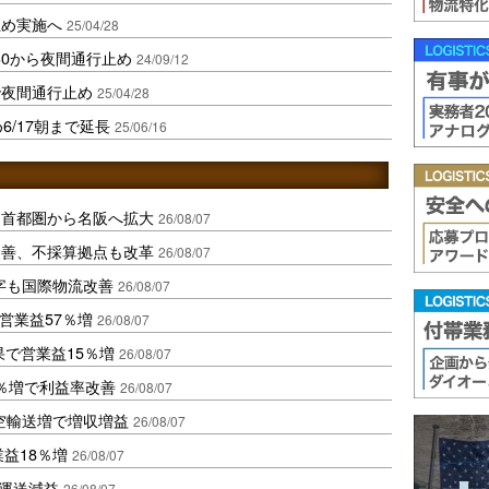
止め実施へ
25/04/28
/30から夜間通行止め
24/09/12
で夜間通行止め
25/04/28
6/17朝まで延長
25/06/16
、首都圏から名阪へ拡大
26/08/07
に改善、不採算拠点も改革
26/08/07
字も国際物流改善
26/08/07
営業益57％増
26/08/07
果で営業益15％増
26/08/07
2％増で利益率改善
26/08/07
空輸送増で増収増益
26/08/07
業益18％増
26/08/07
も運送減益
26/08/07