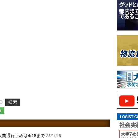
録
夜間通行止めは4/18まで
25/04/15