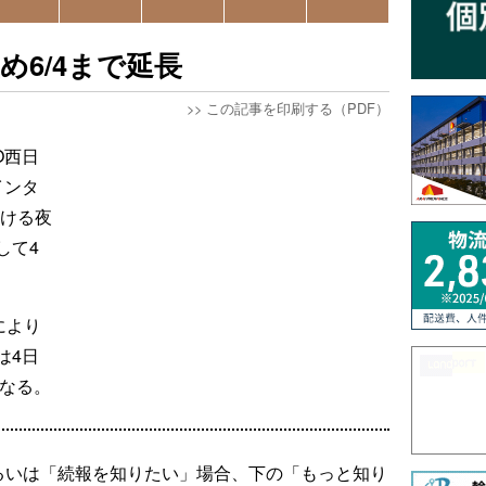
め6/4まで延長
>>
この記事を印刷する（PDF）
O西日
インタ
おける夜
して4
により
は4日
となる。
るいは「続報を知りたい」場合、下の「もっと知り