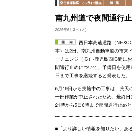
南九州道で夜間通行止
2025年6月3日 (火)
西日本高速道路（NEXC
本）は2日、南九州自動車道の市来
ーチェンジ（IC）-鹿児島西IC間に
間通行止めについて、予備日を使用
日まで工事を継続すると発表した。
5月19日から実施中の工事は、荒天
一部作業が中止されたため。最終日
21時から5日6時まで夜間通行止め
■「より詳しい情報を知りたい」あ