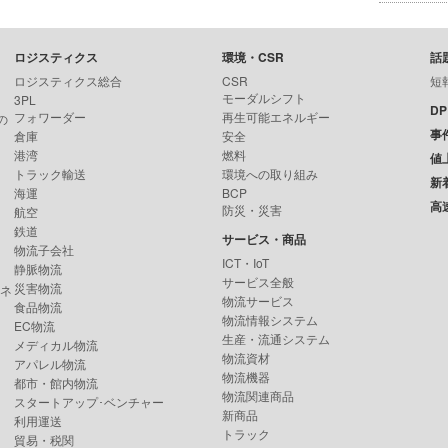
ロジスティクス
環境・CSR
話
ロジスティクス総合
CSR
短
モーダルシフト
3PL
D
フォワーダー
再生可能エネルギー
の
事
倉庫
安全
港湾
燃料
値
トラック輸送
環境への取り組み
新
海運
BCP
高
防災・災害
航空
鉄道
サービス・商品
物流子会社
ICT・IoT
静脈物流
サービス全般
災害物流
ンネ
物流サービス
食品物流
物流情報システム
EC物流
生産・流通システム
メディカル物流
物流資材
アパレル物流
物流機器
都市・館内物流
物流関連商品
スタートアップ･ベンチャー
新商品
利用運送
トラック
貿易・税関