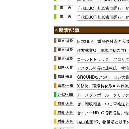
千代田JCT-旭IC夜間通行止め
千代田JCT-旭IC夜間通行止め
日本GLP、重量物対応の広
住友林業G、厚木に初の自社
コールドトラック、フロリ
アスクル社長に成松氏、物
GROUNDなど5社、ロジ大
X Mile、現場特化型AIを
アースダンボール、クリッ
ゼロ増収増益、中古車輸送
セイノーHD1Q増収増益、輸
福山通運1Q、物量増と効率化