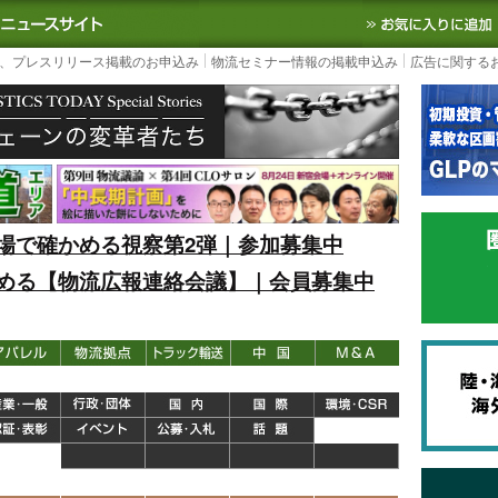
S TODAY｜国内最大の物流ニュースサイト
3PL, SCMなど国内外の最新の物流
、プレスリリース掲載のお申込み
物流セミナー情報の掲載申込み
広告に関する
場で確かめる視察第2弾｜参加募集中
める【物流広報連絡会議】｜会員募集中