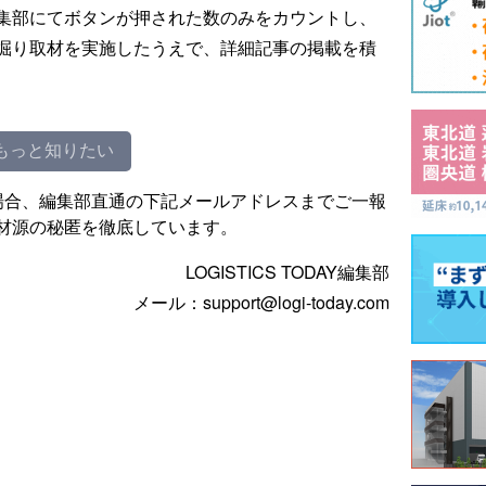
集部にてボタンが押された数のみをカウントし、
掘り取材を実施したうえで、詳細記事の掲載を積
もっと知りたい
場合、編集部直通の下記メールアドレスまでご一報
材源の秘匿を徹底しています。
LOGISTICS TODAY編集部
メール：support@logi-today.com