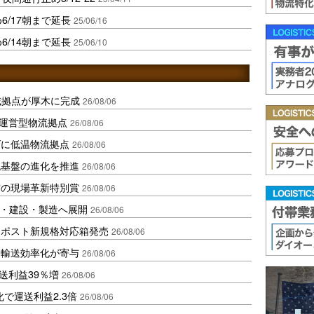
6/17朝まで延長
25/06/16
6/14朝まで延長
25/06/10
域拠点が厚木に完成
26/08/06
運営型物流拠点
26/08/06
ダに低温物流拠点
26/08/06
流基盤の進化を推進
26/08/06
賞の現場革新特別賞
26/08/06
物流・建設・製造へ展開
26/08/06
クポスト新規格対応箱発売
26/08/06
と輸送効率化が寄与
26/08/06
送利益39％増
26/08/06
で運送利益2.3倍
26/08/06