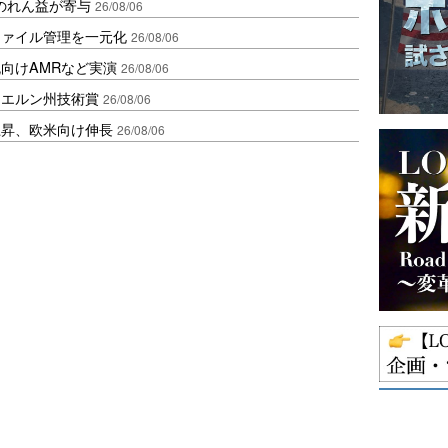
ののれん益が寄与
26/08/06
ファイル管理を一元化
26/08/06
向けAMRなど実演
26/08/06
イエルン州技術賞
26/08/06
上昇、欧米向け伸長
26/08/06