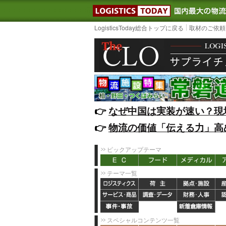
LOGISTIC
LogisticsToday総合トップに戻る
取材のご依頼
👉️
なぜ中国は実装が速い？現
👉️
物流の価値「伝える力」高
ピックアップテーマ
テーマ一覧
スペシャルコンテンツ一覧