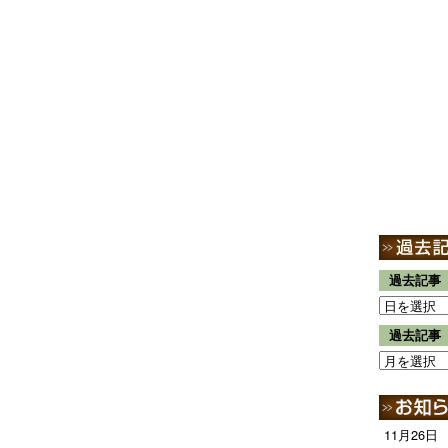
過去記事
過去記事
11月26日