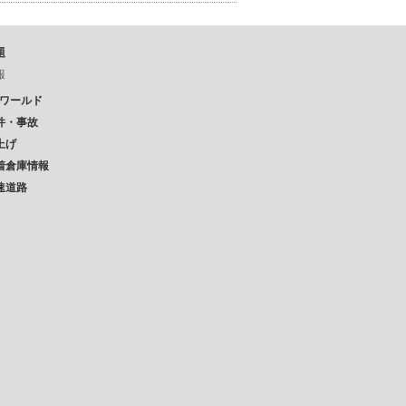
題
報
Pワールド
件・事故
上げ
着倉庫情報
速道路