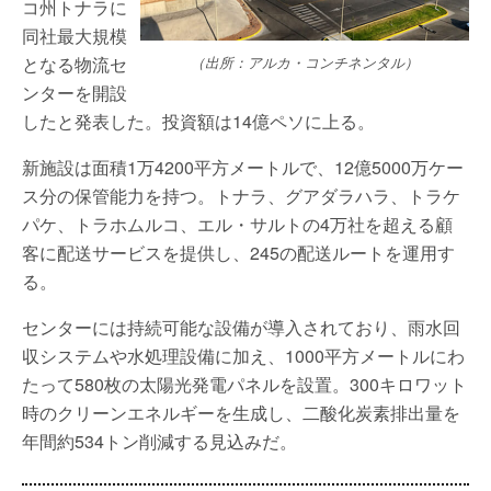
コ州トナラに
同社最大規模
となる物流セ
（出所：アルカ・コンチネンタル）
ンターを開設
したと発表した。投資額は14億ペソに上る。
新施設は面積1万4200平方メートルで、12億5000万ケー
ス分の保管能力を持つ。トナラ、グアダラハラ、トラケ
パケ、トラホムルコ、エル・サルトの4万社を超える顧
客に配送サービスを提供し、245の配送ルートを運用す
る。
センターには持続可能な設備が導入されており、雨水回
収システムや水処理設備に加え、1000平方メートルにわ
たって580枚の太陽光発電パネルを設置。300キロワット
時のクリーンエネルギーを生成し、二酸化炭素排出量を
年間約534トン削減する見込みだ。