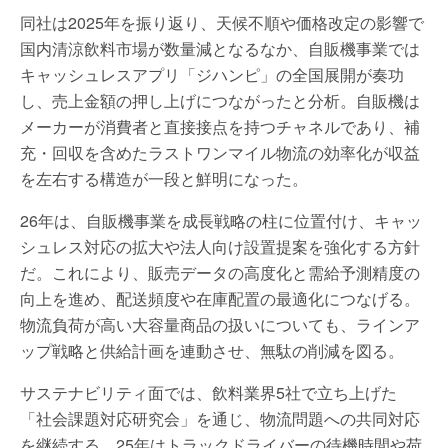
同社は2025年を振り返り、天候不順や価格改定の影響で
国内清涼飲料市場が数量減となるなか、自販機事業では
キャッシュレスアプリ「ジハンピ」の全国展開が奏功
し、売上金額の押し上げにつながったと分析。自販機は
メーカーが消費者と直接接点を持つチャネルであり、補
充・回収を含めたラストワンマイル物流の効率化が収益
を左右する構造が一段と鮮明になった。
26年は、自販機事業を成長戦略の柱に位置付け、キャッ
シュレス対応の拡大や法人向け設置提案を強化する方針
だ。これにより、販売データの高度化と需給予測精度の
向上を進め、配送頻度や在庫配置の最適化につなげる。
物流負荷が高い大容量商品の扱いについても、ラインア
ップ戦略と供給計画を連動させ、無駄の削減を図る。
サステナビリティ面では、飲料業界5社で立ち上げた
「社会課題対応研究会」を通じ、物流問題への共同対応
を継続する。25年はトラックドライバーの待機時間や荷