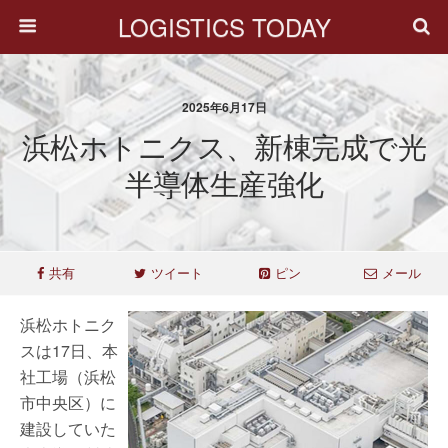
LOGISTICS TODAY
2025年6月17日
浜松ホトニクス、新棟完成で光
半導体生産強化
共有
ツイート
ピン
メール
浜松ホトニク
スは17日、本
社工場（浜松
市中央区）に
建設していた