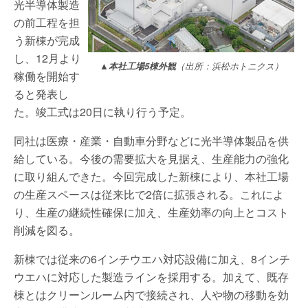
光半導体製造
の前工程を担
う新棟が完成
し、12月より
▲本社工場5棟外観
（出所：浜松ホトニクス）
稼働を開始す
ると発表し
た。竣工式は20日に執り行う予定。
同社は医療・産業・自動車分野などに光半導体製品を供
給している。今後の需要拡大を見据え、生産能力の強化
に取り組んできた。今回完成した新棟により、本社工場
の生産スペースは従来比で2倍に拡張される。これによ
り、生産の継続性確保に加え、生産効率の向上とコスト
削減を図る。
新棟では従来の6インチウエハ対応設備に加え、8インチ
ウエハに対応した製造ラインを採用する。加えて、既存
棟とはクリーンルーム内で接続され、人や物の移動を効