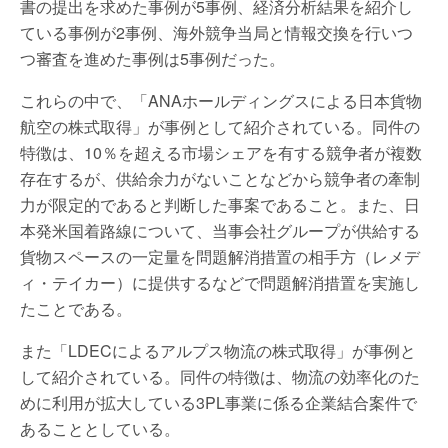
書の提出を求めた事例が5事例、経済分析結果を紹介し
ている事例が2事例、海外競争当局と情報交換を行いつ
つ審査を進めた事例は5事例だった。
これらの中で、「ANAホールディングスによる日本貨物
航空の株式取得」が事例として紹介されている。同件の
特徴は、10％を超える市場シェアを有する競争者が複数
存在するが、供給余力がないことなどから競争者の牽制
力が限定的であると判断した事案であること。また、日
本発米国着路線について、当事会社グループが供給する
貨物スペースの一定量を問題解消措置の相手方（レメデ
ィ・テイカー）に提供するなどで問題解消措置を実施し
たことである。
また「LDECによるアルプス物流の株式取得」が事例と
して紹介されている。同件の特徴は、物流の効率化のた
めに利用が拡大している3PL事業に係る企業結合案件で
あることとしている。