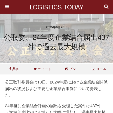
LOGISTICS TODAY
2025年6月20日
公取委、24年度企業結合届出437
件で過去最大規模
共有
ツイート
ピン
メール
公正取引委員会は18日、2024年度における企業結合関係
届出の状況および主要な企業結合事例について発表し
た。
24年度に企業結合計画の届出を受理した案件は437件
（対前年度比26.7％増）と大幅に増加し、過去最大規模