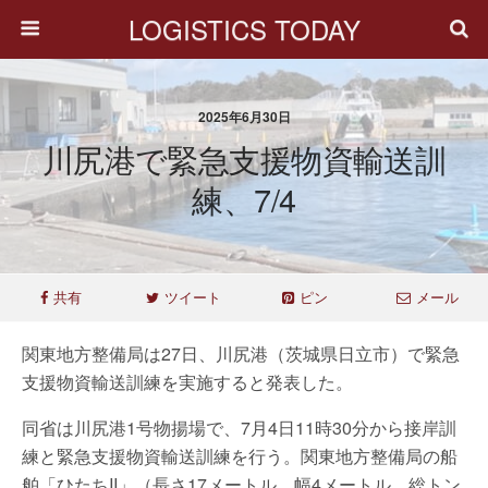
LOGISTICS TODAY
2025年6月30日
川尻港で緊急支援物資輸送訓
練、7/4
共有
ツイート
ピン
メール
関東地方整備局は27日、川尻港（茨城県日立市）で緊急
支援物資輸送訓練を実施すると発表した。
同省は川尻港1号物揚場で、7月4日11時30分から接岸訓
練と緊急支援物資輸送訓練を行う。関東地方整備局の船
舶「ひたちII」（長さ17メートル、幅4メートル、総トン