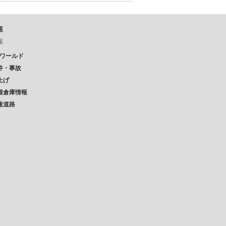
題
報
Pワールド
件・事故
上げ
着倉庫情報
速道路