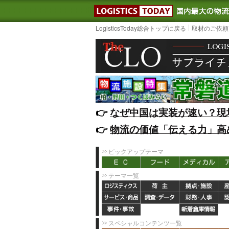
LOGISTIC
LogisticsToday総合トップに戻る
取材のご依頼
👉️
なぜ中国は実装が速い？現
👉️
物流の価値「伝える力」高
ピックアップテーマ
テーマ一覧
スペシャルコンテンツ一覧