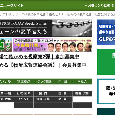
S TODAY｜国内最大の物流ニュースサイト
3PL, SCMなど国内外の最新の物流
、プレスリリース掲載のお申込み
物流セミナー情報の掲載申込み
広告に関する
場で確かめる視察第2弾｜参加募集中
める【物流広報連絡会議】｜会員募集中