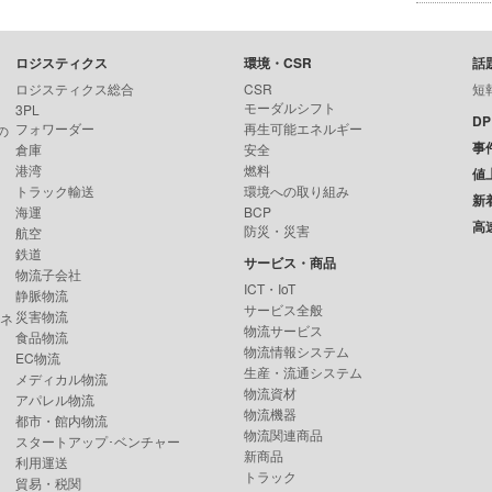
ロジスティクス
環境・CSR
話
ロジスティクス総合
CSR
短
モーダルシフト
3PL
D
フォワーダー
再生可能エネルギー
の
事
倉庫
安全
港湾
燃料
値
トラック輸送
環境への取り組み
新
海運
BCP
高
防災・災害
航空
鉄道
サービス・商品
物流子会社
ICT・IoT
静脈物流
サービス全般
災害物流
ンネ
物流サービス
食品物流
物流情報システム
EC物流
生産・流通システム
メディカル物流
物流資材
アパレル物流
物流機器
都市・館内物流
物流関連商品
スタートアップ･ベンチャー
新商品
利用運送
トラック
貿易・税関