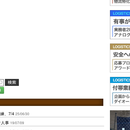
録
、7/4
25/06/30
け人事
19/07/09