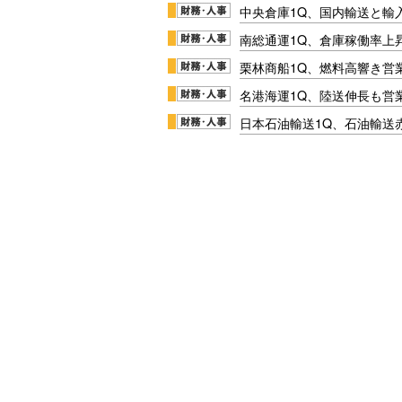
中央倉庫1Q、国内輸送と輸
南総通運1Q、倉庫稼働率上
栗林商船1Q、燃料高響き営
名港海運1Q、陸送伸長も営業
日本石油輸送1Q、石油輸送