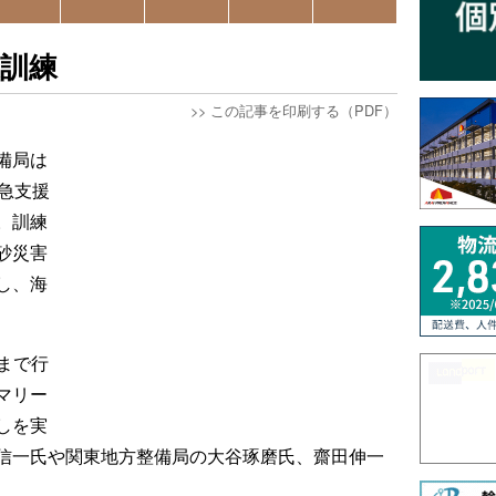
訓練
>>
この記事を印刷する（PDF）
備局は
急支援
。訓練
砂災害
し、海
分まで行
マリー
しを実
信一氏や関東地方整備局の大谷琢磨氏、齋田伸一