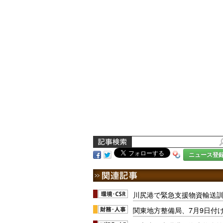
ニュース登
川尻港で緊急支援物資輸送訓練
関東地方整備局、7月9日付