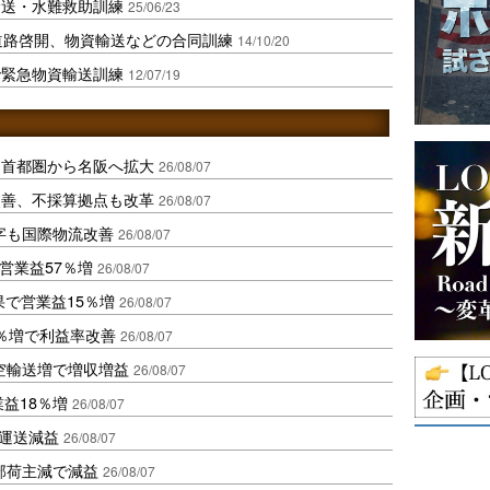
輸送・水難救助訓練
25/06/23
道路啓開、物資輸送などの合同訓練
14/10/20
で緊急物資輸送訓練
12/07/19
、首都圏から名阪へ拡大
26/08/07
に改善、不採算拠点も改革
26/08/07
字も国際物流改善
26/08/07
営業益57％増
26/08/07
果で営業益15％増
26/08/07
2％増で利益率改善
26/08/07
空輸送増で増収増益
26/08/07
業益18％増
26/08/07
も運送減益
26/08/07
部荷主減で減益
26/08/07