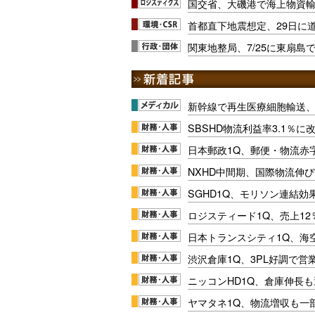
国交省、大磯港で海上物資
首都直下地震想定、29日に
関東地整局、7/25に東扇島
新幹線で再生医療細胞輸送
SBSHD物流利益率3.1％
日本郵政1Q、郵便・物流赤
NXHD中間期、国際物流伸び
SGHD1Q、モリソン連結効
ロジスティード1Q、売上1
日本トランスシティ1Q、海
渋沢倉庫1Q、3PL好調で営
ニッコンHD1Q、倉庫伸長
ヤマタネ1Q、物流増収も一