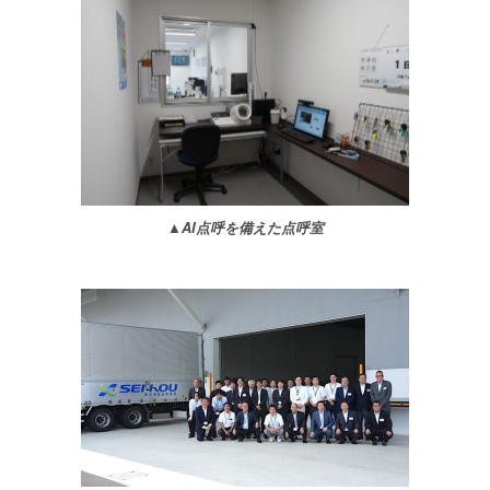
▲AI点呼を備えた点呼室