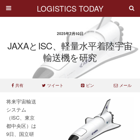
LOGISTICS TODAY
2025年7月10日
JAXAとISC、軽量水平着陸宇宙
輸送機を研究
共有
ツイート
ピン
メール
将来宇宙輸送
システム
（ISC、東京
都中央区）は
9日、国立研