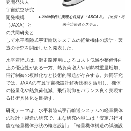
究開発法人
宇宙航空研究
開発機構
▲
2040年代に実現を目指す「ASCA３」
（出所：将
（JAXA）と
来宇宙輸送システム）
の共同研究と
して水平着陸式宇宙輸送システムの軽量機体の設計・製
造の研究を開始したと発表した。
水平着陸式は、滑走路運用によるコスト低減や整備性向
上の優位性がある一方、熱負荷増大や耐熱材重量増加、
飛行制御の複雑化など技術的課題が存在する。共同研究
では、JAXAの有翼宇宙機設計解析技術を活用し、機体
の軽量化や熱負荷低減、飛行制御をバランス良く実現す
る技術具体化を目指す。
研究テーマは、水平着陸式宇宙輸送システムの軽量機体
の設計・製造の研究で、主な研究内容には「安定飛行可
能な軽量機体形状の概念設計」「軽量機体構造の詳細設