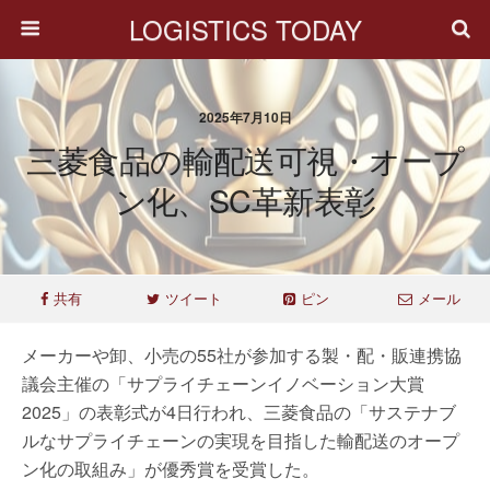
LOGISTICS TODAY
2025年7月10日
三菱食品の輸配送可視・オープ
ン化、SC革新表彰
共有
ツイート
ピン
メール
メーカーや卸、小売の55社が参加する製・配・販連携協
議会主催の「サプライチェーンイノベーション大賞
2025」の表彰式が4日行われ、三菱食品の「サステナブ
ルなサプライチェーンの実現を目指した輸配送のオープ
ン化の取組み」が優秀賞を受賞した。