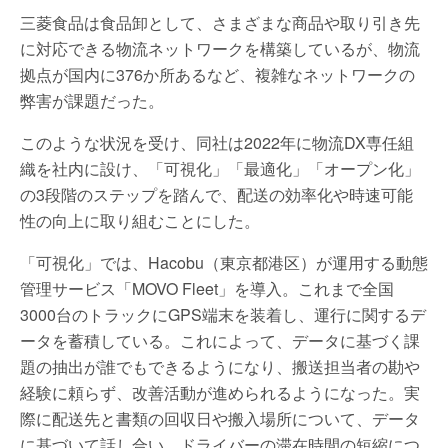
三菱食品は食品卸として、さまざまな商品や取り引き先
に対応できる物流ネットワークを構築しているが、物流
拠点が国内に376か所あるなど、複雑なネットワークの
弊害が課題だった。
このような状況を受け、同社は2022年に物流DX専任組
織を社内に設け、「可視化」「最適化」「オープン化」
の3段階のステップを踏んで、配送の効率化や時速可能
性の向上に取り組むことにした。
「可視化」では、Hacobu（東京都港区）が運用する動態
管理サービス「MOVO Fleet」を導入。これまで全国
3000台のトラックにGPS端末を装着し、運行に関するデ
ータを蓄積している。これによって、データに基づく課
題の抽出が誰でもできるようになり、搬送担当者の勘や
経験に頼らず、改善活動が進められるようになった。実
際に配送先と書類の回収日や搬入場所について、データ
に基づいて話し合い、ドライバーの滞在時間の短縮につ