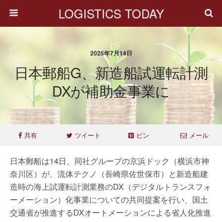
LOGISTICS TODAY
2025年7月14日
日本郵船G、新造船試運転計測
DXが補助金事業に
共有
ツイート
ピン
メール
日本郵船は14日、同社グループの京浜ドック（横浜市神
奈川区）が、流体テクノ（長崎県佐世保市）と新造船建
造時の海上試運転計測業務のDX（デジタルトランスフォ
ーメーション）化事業についての共同提案を行い、国土
交通省が推進するDXオートメーションによる省人化推進