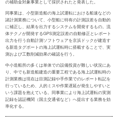
の補助金対象事業として採択されたと発表した。
同事業は、小型新造船の海上試運転における船速などの
諸計測業務について、小型船に特有の計測誤差を自動的
に補正し、結果を出力するシステムを開発するもの。流
体テクノが開発するGPS測定誤差の自動修正とレポート
出力を行う自動計測ソフトウェアを京浜ドックが建造す
る新造タグボートの海上試運転時に搭載することで、実
測および工数削減効果の確認を行う。
中小造船所の多くは単体での設備投資が難しい状況にあ
り、中でも新造船建造の重要工程である海上試運転時の
計測業務は現在は目測記録や手作業でのレポート転記を
行っているため、人的ミスや作業遅延が発生しやすいと
いう課題を抱えている。同事業により海上試運転の実測
記録を認証機関（国土交通省など）へ提出する業務を効
率化する。