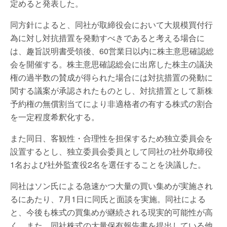
定めると発表した。
同方針によると、同社が取締役会において大規模買付行
為に対し対抗措置を発動すべきであると考える場合に
は、趣旨説明書受領後、60営業日以内に株主意思確認総
会を開催する。株主意思確認総会に出席した株主の議決
権の過半数の賛成が得られた場合には対抗措置の発動に
関する議案が承認されたものとし、対抗措置として新株
予約権の無償割当てにより非適格者の有する株式の割合
を一定程度希釈化する。
また同日、客観性・合理性を担保するため独立委員会を
設置するとし、独立委員会委員として同社の社外取締役
1名および社外監査役2名を選任することを決議した。
同社はソン氏による急速かつ大量の買い集めが実施され
るにあたり、7月1日に同氏と面談を実施。同社による
と、今後も株式の買集めが継続される現実的可能性が高
く、また、同社株式の大量保有報告書を提出している他