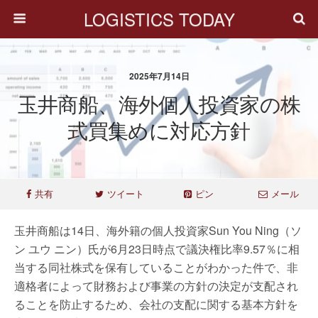
LOGISTICS TODAY
2025年7月14日
玉井商船、海外個人投資家の株
式買集めに対応方針
共有
ツイート
ピン
メール
玉井商船は14日、海外籍の個人投資家Sun You Ning（ソ
ン ユウ ニン）氏が6月23日時点で議決権比率9.57％に相
当する同社株式を保有していることがわかった件で、非
適格者によって財務および事業の方針の決定が支配され
ることを防止するため、会社の支配に関する基本方針を