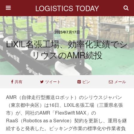
LOGISTICS TODAY
2025年7月17日
LIXIL名張工場、効率化実績でシ
リウスのAMR続投
共有
ツイート
ピン
メール
AMR（自律走行型搬送ロボット）のシリウスジャパン
（東京都中央区）は16日、LIXIL名張工場（三重県名張
市）が、同社のAMR「FlexSwift MAX」の
RaaS（Robotics as a Service）契約を更新し、運用を継
続すると発表した。ピッキング作業の標準化や作業者負