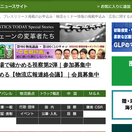
S TODAY｜国内最大の物流ニュースサイト
3PL, SCMなど国内外の最新の物流
、プレスリリース掲載のお申込み
物流セミナー情報の掲載申込み
広告に関する
場で確かめる視察第2弾｜参加募集中
める【物流広報連絡会議】｜会員募集中