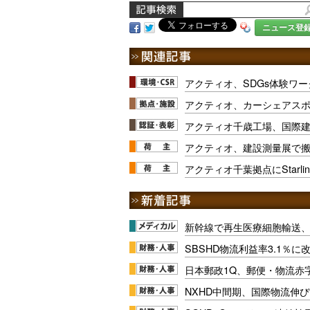
ニュース登
アクティオ、SDGs体験ワ
アクティオ、カーシェアス
アクティオ千歳工場、国際
アクティオ、建設測量展で
アクティオ千葉拠点にStarli
新幹線で再生医療細胞輸送
SBSHD物流利益率3.1％
日本郵政1Q、郵便・物流赤
NXHD中間期、国際物流伸び