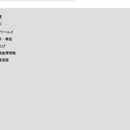
題
報
Pワールド
件・事故
上げ
着倉庫情報
速道路