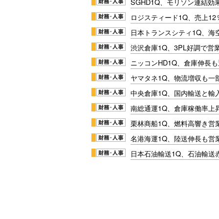
SGHD1Q、モリソン連結効
ロジスティード1Q、売上1
日本トランスシティ1Q、海
渋沢倉庫1Q、3PL好調で営
ニッコンHD1Q、倉庫伸長
ヤマタネ1Q、物流増収も一
中央倉庫1Q、国内輸送と輸
南総通運1Q、倉庫稼働率上
栗林商船1Q、燃料高響き営
名港海運1Q、陸送伸長も営業
日本石油輸送1Q、石油輸送