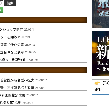
録
ークショップ開催
25/06/11
ポットを開設
25/07/09
建築賞で佳作受賞
26/01/21
搬送台車など展示
25/07/04
nk導入、BCP強化
26/01/08
、首都圏から名阪へ拡大
26/08/07
に改善、不採算拠点も改革
26/08/07
字も国際物流改善
26/08/07
営業益57％増
26/08/07