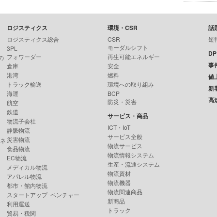
ロジスティクス
環境・CSR
話
ロジスティクス総合
CSR
短
モーダルシフト
3PL
D
フォワーダー
再生可能エネルギー
の
事
倉庫
安全
港湾
燃料
値
トラック輸送
環境への取り組み
新
海運
BCP
高
防災・災害
航空
鉄道
サービス・商品
物流子会社
ICT・IoT
静脈物流
サービス全般
災害物流
ンネ
物流サービス
食品物流
物流情報システム
EC物流
生産・流通システム
メディカル物流
物流資材
アパレル物流
物流機器
都市・館内物流
物流関連商品
スタートアップ･ベンチャー
新商品
利用運送
トラック
貿易・税関