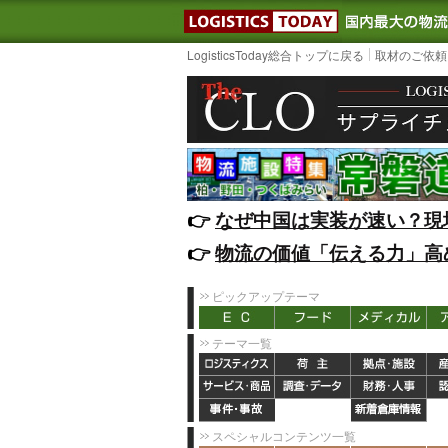
LOGISTIC
LogisticsToday総合トップに戻る
取材のご依頼
👉️
なぜ中国は実装が速い？現
👉️
物流の価値「伝える力」高
ピックアップテーマ
テーマ一覧
スペシャルコンテンツ一覧