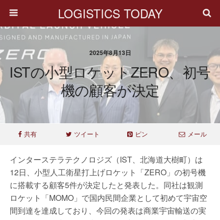
LOGISTICS TODAY
2025年8月13日
ISTの小型ロケットZERO、初号
機の顧客が決定
共有
ツイート
ピン
メール
インターステラテクノロジズ（IST、北海道大樹町）は
12日、小型人工衛星打上げロケット「ZERO」の初号機
に搭載する顧客5件が決定したと発表した。同社は観測
ロケット「MOMO」で国内民間企業として初めて宇宙空
間到達を達成しており、今回の発表は商業宇宙輸送の実