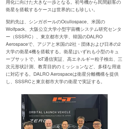
用化に向けた大きな一歩となる。初号機から民間顧客の
衛星を搭載するケースは世界的にも珍しい。
契約先は、シンガポールのOcullospace、米国の
Wolfpack、大阪公立大学小型宇宙機システム研究センタ
ー（SSSRC）、東京都市大学、韓国のDALRO
Aerospaceで、アジアと米国の2社・団体および日本の2
大学の衛星4機を搭載する。衛星はいずれも小型のキュ
ーブサットで、IoT通信実証、高エネルギー粒子検出、三
次元形状計測、教育目的のミッションなど、多様な用途
に対応する。DALRO Aerospaceは衛星分離機構を提供
し、SSSRCと東京都市大学の衛星で実証する。