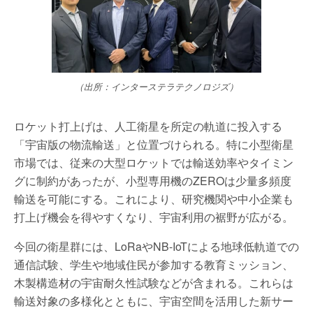
（出所：インターステラテクノロジズ）
ロケット打上げは、人工衛星を所定の軌道に投入する
「宇宙版の物流輸送」と位置づけられる。特に小型衛星
市場では、従来の大型ロケットでは輸送効率やタイミン
グに制約があったが、小型専用機のZEROは少量多頻度
輸送を可能にする。これにより、研究機関や中小企業も
打上げ機会を得やすくなり、宇宙利用の裾野が広がる。
今回の衛星群には、LoRaやNB-IoTによる地球低軌道での
通信試験、学生や地域住民が参加する教育ミッション、
木製構造材の宇宙耐久性試験などが含まれる。これらは
輸送対象の多様化とともに、宇宙空間を活用した新サー