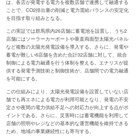
は、各店が発電する電力を複数店舗で連携して融通する
ことで、CO2排出量の削減と電力需給バランスの安定化
を目指す取り組みとなる。
この実証では群馬県内26店舗に蓄電池を設置し、うち2
店舗にはソーラーカーポートや垂直両面型太陽光パネル
など複数の太陽光発電設備を導入する。さらに、発電や
蓄電が難しい6店舗を含めた合計32店舗に対して、統合
制御による電力融通を行う体制を整える。エナリスが提
供する発電予測技術と制御技術が、店舗間での電力融通
を可能にする。
この仕組みにより、太陽光発電設備を設置していない店
舗でも再エネによる電力が利用可能となり、発電の不安
定さや夜間の電力供給不足への対応力が向上する点がポ
イントである。さらに、災害時には蓄電機能を利用して
店舗の照明やレジなどの基本的な運営機能を維持できる
ため、地域の事業継続性にも寄与する。