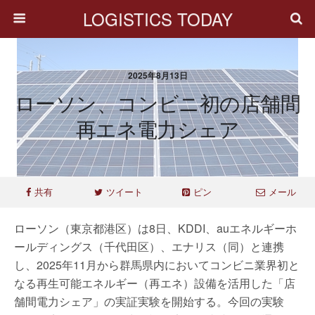
LOGISTICS TODAY
2025年8月13日
ローソン、コンビニ初の店舗間
再エネ電力シェア
共有
ツイート
ピン
メール
ローソン（東京都港区）は8日、KDDI、auエネルギーホ
ールディングス（千代田区）、エナリス（同）と連携
し、2025年11月から群馬県内においてコンビニ業界初と
なる再生可能エネルギー（再エネ）設備を活用した「店
舗間電力シェア」の実証実験を開始する。今回の実験