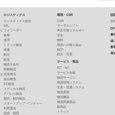
ロジスティクス
環境・CSR
話
ロジスティクス総合
CSR
短
モーダルシフト
3PL
D
フォワーダー
再生可能エネルギー
の
事
倉庫
安全
港湾
燃料
値
トラック輸送
環境への取り組み
新
海運
BCP
高
防災・災害
航空
鉄道
サービス・商品
物流子会社
ICT・IoT
静脈物流
サービス全般
災害物流
ンネ
物流サービス
食品物流
物流情報システム
EC物流
生産・流通システム
メディカル物流
物流資材
アパレル物流
物流機器
都市・館内物流
物流関連商品
スタートアップ･ベンチャー
新商品
利用運送
トラック
貿易・税関