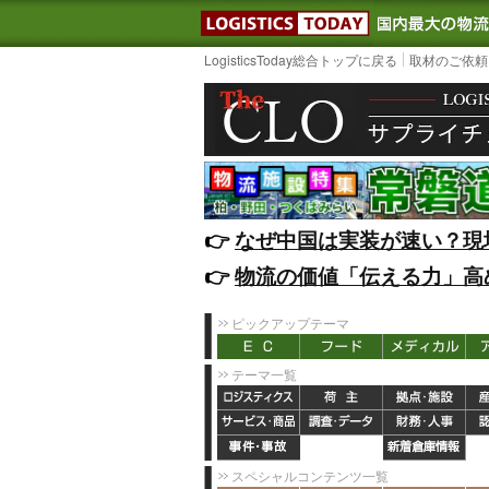
LOGISTIC
LogisticsToday総合トップに戻る
取材のご依頼
👉️
なぜ中国は実装が速い？現
👉️
物流の価値「伝える力」高
ピックアップテーマ
テーマ一覧
スペシャルコンテンツ一覧