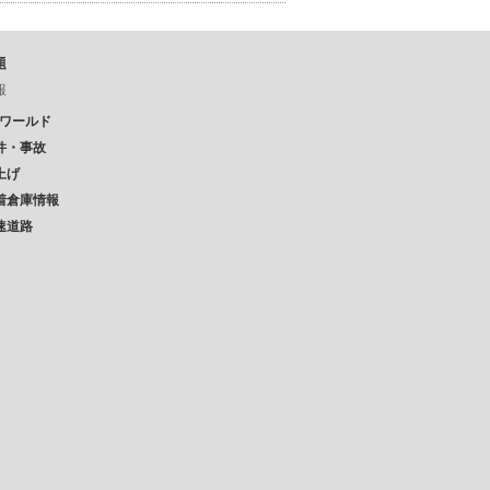
題
報
Pワールド
件・事故
上げ
着倉庫情報
速道路