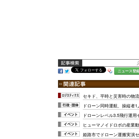
ニュース登
セキド、平時と災害時の物
ドローン同時運航、操縦者1
ドローンレベル3.5飛行運用セ
ヒューマノイドロボの産業動向
姫路市でドローン運搬実演セミ