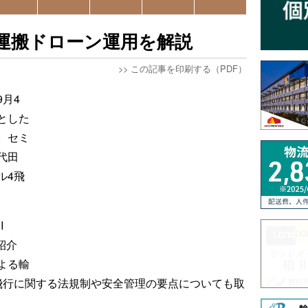
運搬ドローン運用を解説
>>
この記事を印刷する（PDF）
月4
とした
。セミ
代田
ル4飛
I
紹介
よる輸
飛行に関する法規制や安全管理の要点についても取