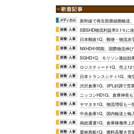
新幹線で再生医療細胞輸送
SBSHD物流利益率3.1％
日本郵政1Q、郵便・物流赤
NXHD中間期、国際物流伸び
SGHD1Q、モリソン連結効
ロジスティード1Q、売上1
日本トランスシティ1Q、海
渋沢倉庫1Q、3PL好調で営
ニッコンHD1Q、倉庫伸長
ヤマタネ1Q、物流増収も一
中央倉庫1Q、国内輸送と輸
南総通運1Q、倉庫稼働率上
栗林商船1Q、燃料高響き営