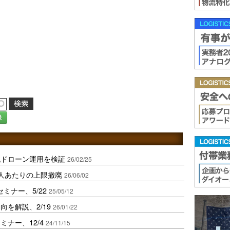
録
流ドローン運用を検証
26/02/25
人あたりの上限撤廃
26/06/02
ミナー、5/22
25/05/12
を解説、2/19
26/01/22
ナー、12/4
24/11/15