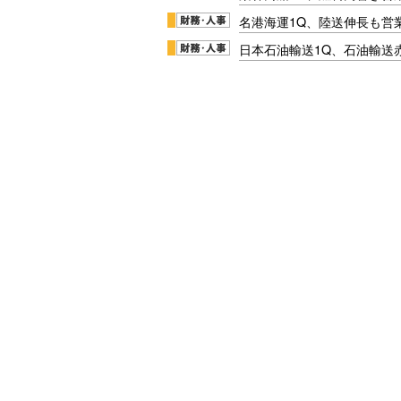
名港海運1Q、陸送伸長も営業
日本石油輸送1Q、石油輸送