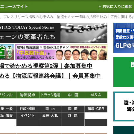
S TODAY｜国内最大の物流ニュースサイト
3PL, SCMなど国内外の最新の物流
、プレスリリース掲載のお申込み
物流セミナー情報の掲載申込み
広告に関する
場で確かめる視察第2弾｜参加募集中
める【物流広報連絡会議】｜会員募集中