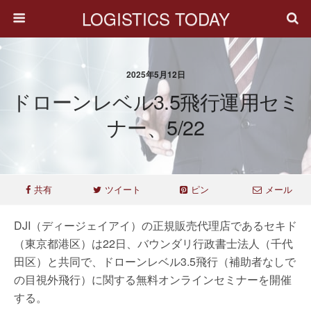
LOGISTICS TODAY
2025年5月12日
ドローンレベル3.5飛行運用セミ
ナー、5/22
共有
ツイート
ピン
メール
DJI（ディージェイアイ）の正規販売代理店であるセキド
（東京都港区）は22日、バウンダリ行政書士法人（千代
田区）と共同で、ドローンレベル3.5飛行（補助者なしで
の目視外飛行）に関する無料オンラインセミナーを開催
する。