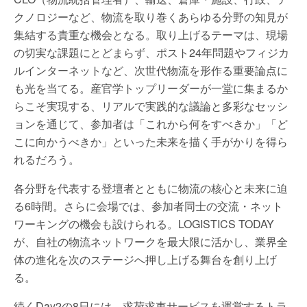
クノロジーなど、物流を取り巻くあらゆる分野の知見が
集結する貴重な機会となる。取り上げるテーマは、現場
の切実な課題にとどまらず、ポスト24年問題やフィジカ
ルインターネットなど、次世代物流を形作る重要論点に
も光を当てる。産官学トップリーダーが一堂に集まるか
らこそ実現する、リアルで実践的な議論と多彩なセッシ
ョンを通じて、参加者は「これから何をすべきか」「ど
こに向かうべきか」といった未来を描く手がかりを得ら
れるだろう。
各分野を代表する登壇者とともに物流の核心と未来に迫
る6時間。さらに会場では、参加者同士の交流・ネット
ワーキングの機会も設けられる。LOGISTICS TODAY
が、自社の物流ネットワークを最大限に活かし、業界全
体の進化を次のステージへ押し上げる舞台を創り上げ
る。
続くDay2の8日には、求荷求車サービスを運営するトラ