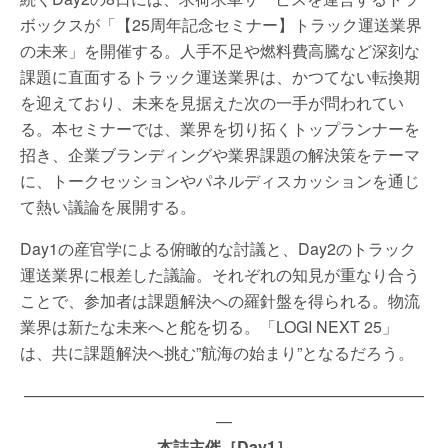
ボックスが「【25周年記念セミナー】トラック運送業界
の未来」を開催する。人手不足や燃料費高騰など深刻な
課題に直面するトラック運送業界は、かつてない転換期
を迎えており、未来を見据えた次の一手が問われてい
る。本セミナーでは、業界を切り拓くトップランナーを
招き、企業ブランディングや業界課題の解決策をテーマ
に、トークセッションやパネルディスカッションを通じ
て熱い議論を展開する。
Day1の産官学による俯瞰的な討議と、Day2のトラック
運送業界に根差した議論。それぞれの知見が重なり合う
ことで、参加者は課題解決への羅針盤を得られる。物流
業界は新たな未来へと舵を切る。「LOGI NEXT 25」
は、共に課題解決へ挑む”航海の始まり”となるだろう。
—————————————————————————
—
本誌主催［Day1］