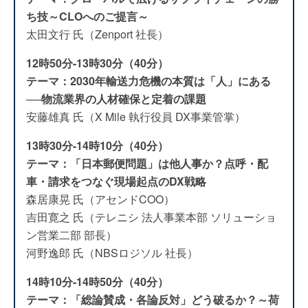
ち技～CLOへのご提言～
太田文行 氏（Zenport 社長）
12時50分-13時30分（40分）
テーマ：2030年輸送力危機の本質は「人」にある
──物流業界の人材確保と定着の課題
安藤雄真 氏（X Mile 執行役員 DX事業管掌）
13時30分-14時10分（40分）
テーマ：「日本郵便問題」は他人事か？点呼・配
車・請求をつなぐ現場起点のDX戦略
森居康晃 氏（アセンドCOO）
吉田寛之 氏（テレニシ 法人事業本部 ソリューショ
ン営業二部 部長）
河野逸郎 氏（NBSロジソル 社長）
14時10分-14時50分（40分）
テーマ：「総論賛成・各論反対」どう破るか？～荷