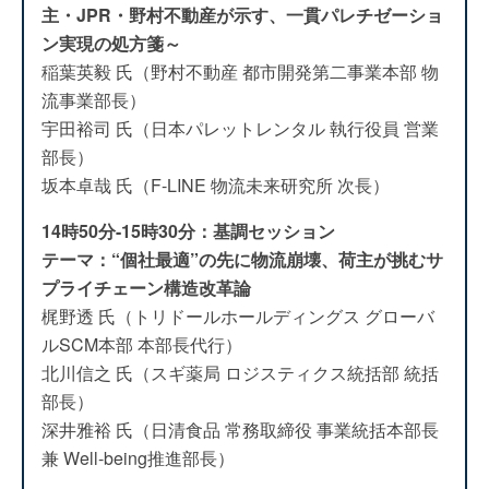
主・JPR・野村不動産が示す、一貫パレチゼーショ
ン実現の処方箋～
稲葉英毅 氏（野村不動産 都市開発第二事業本部 物
流事業部長）
宇田裕司 氏（日本パレットレンタル 執行役員 営業
部長）
坂本卓哉 氏（F-LINE 物流未来研究所 次長）
14時50分-15時30分：基調セッション
テーマ：“個社最適”の先に物流崩壊、荷主が挑むサ
プライチェーン構造改革論
梶野透 氏（トリドールホールディングス グローバ
ルSCM本部 本部長代行）
北川信之 氏（スギ薬局 ロジスティクス統括部 統括
部長）
深井雅裕 氏（日清食品 常務取締役 事業統括本部長
兼 Well-being推進部長）