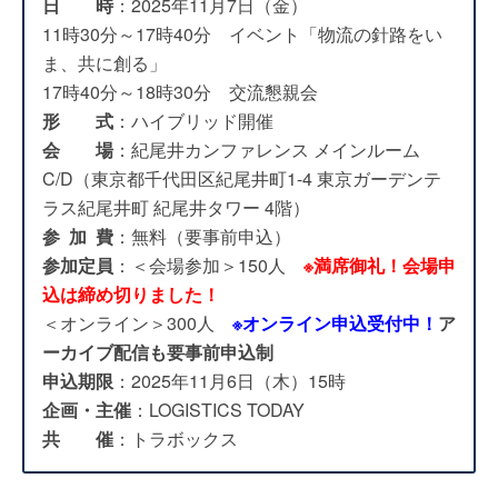
日 時
：2025年11月7日（金）
11時30分～17時40分 イベント「物流の針路をい
ま、共に創る」
17時40分～18時30分 交流懇親会
形 式
：ハイブリッド開催
会 場
：紀尾井カンファレンス メインルーム
C/D（東京都千代⽥区紀尾井町1-4 東京ガーデンテ
ラス紀尾井町 紀尾井タワー 4階）
参 加 費
：無料（要事前申込）
参加定員
：
＜会場参加＞150人
※満席御礼！会場申
込は締め切りました！
＜オンライン＞300人
※オンライン申込受付中！
ア
ーカイブ配信も要事前申込制
申込期限
：2025年11月6日（木）15時
企画・主催
：LOGISTICS TODAY
共 催
：トラボックス