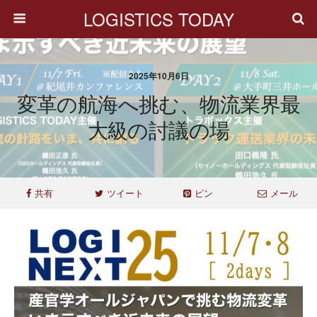
LOGISTICS TODAY
2025年10月6日
変革の航海へ挑む、物流業界最
大級の討議の場
共有
ツイート
ピン
メール