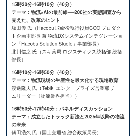
15時30分-16時10分（40分）
テーマ：物流×AIの最前線──200社の実態調査から
見えた、改革のヒント
坂田優 氏（Hacobu 取締役執行役員COO プロダク
ト企画本部長 兼 物流DXシステムインテグレーショ
ン「Hacobu Solution Studio」事業部長）
北川信之 氏（スギ薬局 ロジスティクス統括部 統括
部長）
16時10分-16時50分（40分）
テーマ：物流現場の生産性を最大化する現場教育
渡邊隆夫 氏（Tebiki エンタープライズ営業部 チー
ムリーダー〈物流業界担当〉）
16時50分-17時40分：パネルディスカッション
テーマ：成立したトラック新法と2025年以降の物流
の未来
鶴田浩久 氏（国土交通省 総合政策局長）