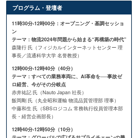
プログラム・登壇者
11時30分-12時00分：オープニング・基調セッショ
ン
テーマ：物流2024年問題から始まる“再構築の時代”
森隆行 氏（フィジカルインターネットセンター 理
事長／流通科学大学 名誉教授）
12時00分-12時40分（40分）
テーマ：すべての業務車両に、AI革命を──事故ゼ
ロ経営、今がその分岐点
赤井祐記 氏（Nauto Japan 社長）
飯岡剛 氏（丸全昭和運輸 物流品質管理部 理事）
中藤和生 氏（SBSロジコム 常務執行役員管理本部
長・経営企画部長）
12時40分-12時50分（10分）
テーマ：グローバルで広げるサプライチェーンの勝