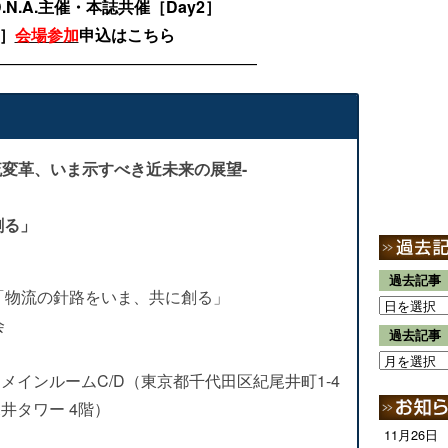
N.A.主催・本誌共催［Day2］
日］
会場参加
申込はこちら
—————————————————
流変革、いま示すべき近未来の展望-
創る」
過去記事
ント「物流の針路をいま、共に創る」
会
過去記事
メインルームC/D（東京都千代⽥区紀尾井町1-4
井タワー 4階）
11月26日