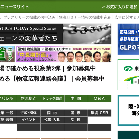
S TODAY｜国内最大の物流ニュースサイト
3PL, SCMなど国内外の最新の物流
、プレスリリース掲載のお申込み
物流セミナー情報の掲載申込み
広告に関する
場で確かめる視察第2弾｜参加募集中
める【物流広報連絡会議】｜会員募集中