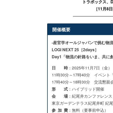
トラボックス、D.
［11月8
—————————
開催概要
-産官学オールジャパンで挑む物
LOGI NEXT 25［2days］
Day1「物流の針路をいま、共に
日 時
：2025年11月7日（金）
11時30分～17時40分 イベ
17時40分～18時30分 交流懇親
形 式
：ハイブリッド開催
会 場
：紀尾井カンファレンス 
東京ガーデンテラス紀尾井町 紀尾
参 加 費
：無料（要事前申込）