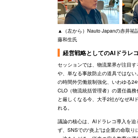
▲（左から）Nauto Japanの
藤和生氏
経営戦略としてのAIドラレ
セッションでは、物流業界が注目する
や、単なる事故防止の道具ではない。
の時間外労働規制強化、いわゆる24
CLO（物流統括管理者）の選任義
と厳しくなる今、大手2社がなぜA
れる。
議論の核心は、AIドラレコ導入を
ず、SNSでの“炎上”は企業の命取