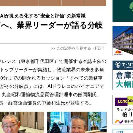
示す、AIが見える化する“安全と評価”の新常識
”へ、業界リーダーが語る分岐
>>
この記事を印刷する（PDF）
ファレンス（東京都千代田区）で開催する本誌主催の
は産官学のトップリーダーが集結し、物流業界の未来を多角
時40分までの開かれるセッション「すべての業務車
今がその分岐点」には、AIドラレコのパイオニアで
祐記氏、丸全昭和運輸物流品質管理部理事の飯岡剛氏、
部長・経営企画部長の中藤和生氏が登壇する。