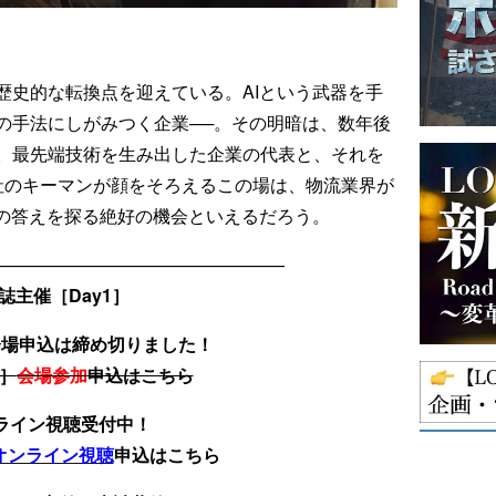
歴史的な転換点を迎えている。AIという武器を手
の手法にしがみつく企業──。その明暗は、数年後
。最先端技術を生み出した企業の代表と、それを
社のキーマンが顔をそろえるこの場は、物流業界が
その答えを探る絶好の機会といえるだろう。
—————————————————
誌主催［Day1］
会場申込は締め切りました！
日］
会場参加
申込はこちら
ライン視聴受付中！
オンライン視聴
申込はこちら