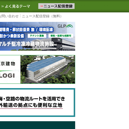
ニュースをお届けします。物流ニュースメール配信を登録すると、平日
お気に入りに追加
よく見るテーマ
お問い合わせ
ニュース配信登録（無料）