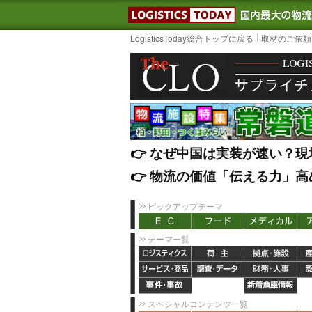
LOGISTIC
LogisticsToday総合トップに戻る
取材のご依頼
👉️
なぜ中国は実装が速い？現
👉️
物流の価値「伝える力」高
ピックアップテーマ
テーマ一覧
スペシャルコンテンツ一覧