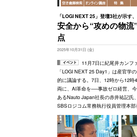
「LOGI NEXT 25」登壇3社が
安全から“攻めの物流
点
2025年10月31日 (金)
11月7日に紀尾井カン
「LOGI NEXT 25 Day1」
的に議論する。7日、12時から12
両に、AI革命を──事故ゼロ経営、
あるNauto Japan社長の赤井
SBSロジコム常務執行役員管理本