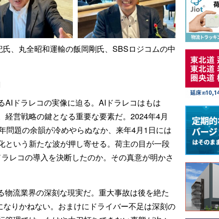
赤井祐記氏、丸全昭和運輸の飯岡剛氏、SBSロジコムの中
コ
AIドラレコの実像に迫る。AIドラレコはもは
経営戦略の鍵となる重要な要素だ。2024年4月
年問題の余韻が冷めやらぬなか、来年4月1日には
務化という新たな波が押し寄せる。荷主の目が一段
Iドラレコの導入を決断したのか。その真意が明かさ
迫る物流業界の深刻な現実だ。重大事故は後を絶た
りになりかねない。おまけにドライバー不足は深刻の