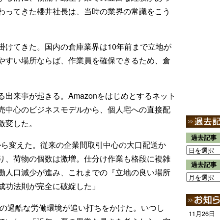
わってきた櫻井社長は、当時の業界の常識をこう
掛けてきた。国内の倉庫業界は10年前まで立地が
やすい場所ならば、作業員を確保できるため、倉
出来事が起きる。Amazonをはじめとするネット
売中心のビジネスモデルから、個人宅への直接配
激変した。
過去記事
から変えた。従来の企業間取引中心の大口配送か
り、荷物の個数は激増。仕分け作業も格段に複雑
過去記事
働人口減少が進み、これまでの『立地の良い場所
成功法則が完全に破綻した」
場の過酷な労働環境が追い打ちをかけた。いつし
11月26日