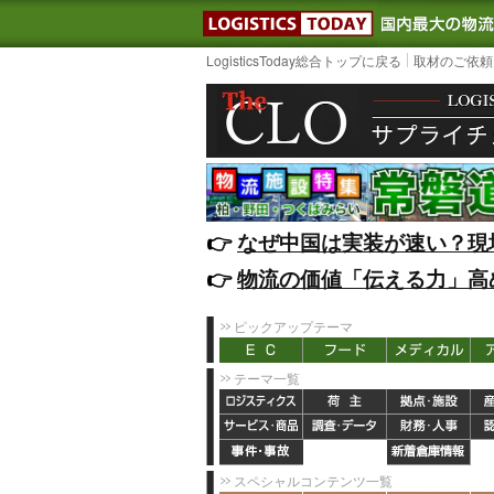
LOGISTIC
LogisticsToday総合トップに戻る
取材のご依頼
👉️
なぜ中国は実装が速い？現
👉️
物流の価値「伝える力」高
ピックアップテーマ
テーマ一覧
スペシャルコンテンツ一覧