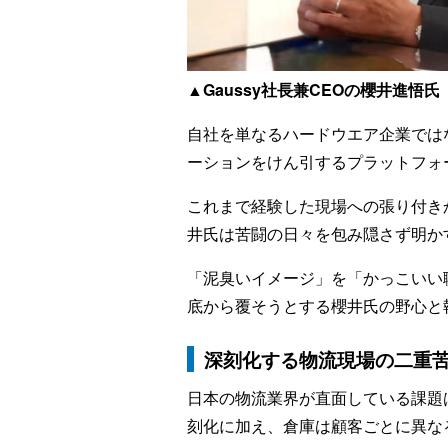
▲Gaussy社長兼CEOの櫻井進悟氏
自社を単なるハードウエア企業では
ーションをけん引するプラットフォ
これまで経験した現場への張り付き
井氏は苦闘の日々を包み隠さず明か
「泥臭いイメージ」を「かっこいい
底から覆そうとする櫻井氏の野心と
深刻化する物流現場の二重
日本の物流業界が直面している課題
刻化に加え、倉庫は顧客ごとに異な