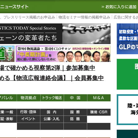
S TODAY｜国内最大の物流ニュースサイト
3PL, SCMなど国内外の最新の物流
、プレスリリース掲載のお申込み
物流セミナー情報の掲載申込み
広告に関する
場で確かめる視察第2弾｜参加募集中
める【物流広報連絡会議】｜会員募集中