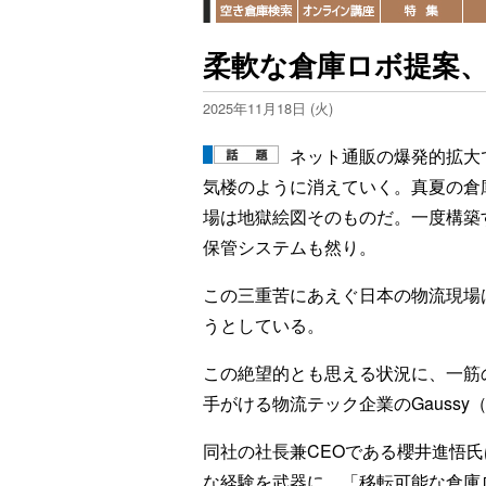
柔軟な倉庫ロボ提案
2025年11月18日 (火)
ネット通販の爆発的拡大
気楼のように消えていく。真夏の倉
場は地獄絵図そのものだ。一度構築
保管システムも然り。
この三重苦にあえぐ日本の物流現場
うとしている。
この絶望的とも思える状況に、一筋
手がける物流テック企業のGauss
同社の社長兼CEOである櫻井進悟
な経験を武器に、「移転可能な倉庫