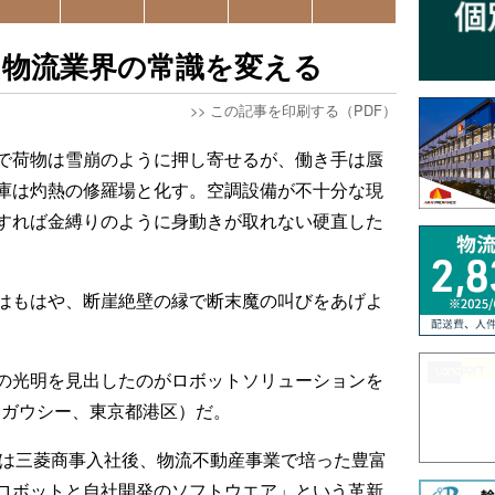
、物流業界の常識を変える
>>
この記事を印刷する（PDF）
で荷物は雪崩のように押し寄せるが、働き手は蜃
庫は灼熱の修羅場と化す。空調設備が不十分な現
すれば金縛りのように身動きが取れない硬直した
はもはや、断崖絶壁の縁で断末魔の叫びをあげよ
の光明を見出したのがロボットソリューションを
y（ガウシー、東京都港区）だ。
氏は三菱商事入社後、物流不動産事業で培った豊富
ロボットと自社開発のソフトウエア」という革新