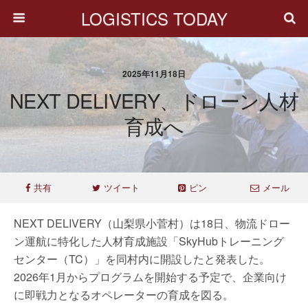
LOGISTICS TODAY
2025年11月18日
NEXT DELIVERY、ドローン人材
育成へ
共有
ツイート
ピン
メール
NEXT DELIVERY（山梨県小菅村）は18日、物流ドロー
ン運航に特化した人材育成施設「SkyHubトレーニング
センター（TC）」を同村内に開設したと発表した。
2026年1月からプログラムを開始する予定で、企業向け
に即戦力となるオペレーターの育成を図る。