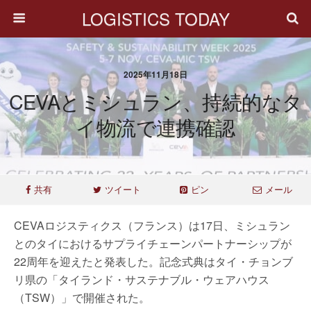
LOGISTICS TODAY
2025年11月18日
CEVAとミシュラン、持続的なタ
イ物流で連携確認
共有
ツイート
ピン
メール
CEVAロジスティクス（フランス）は17日、ミシュラン
とのタイにおけるサプライチェーンパートナーシップが
22周年を迎えたと発表した。記念式典はタイ・チョンブ
リ県の「タイランド・サステナブル・ウェアハウス
（TSW）」で開催された。