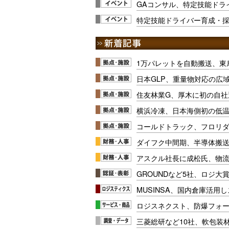
GAコンサル、特定技能ドラ
特定技能ドライバー育成・採用
1万パレットを自動搬送、東
日本GLP、重量物対応の広
住友林業G、厚木に初の自社
横浜冷凍、日本海側初の低
コールドトラック、フロリ
ダイフク中間期、半導体搬
アスクル社長に成松氏、物
GROUNDなど5社、ロジ大
MUSINSA、国内倉庫活用
ロジスネクスト、防爆フォ
三菱総研など10社、軟包装