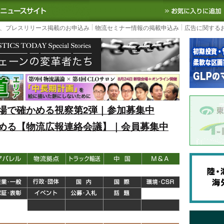
S TODAY｜国内最大の物流ニュースサイト
3PL, SCMなど国内外の最新の物流
、プレスリリース掲載のお申込み
物流セミナー情報の掲載申込み
広告に関する
場で確かめる視察第2弾｜参加募集中
める【物流広報連絡会議】｜会員募集中