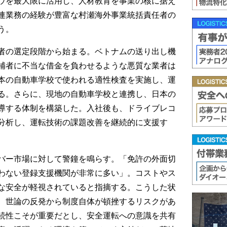
ウを最大限に活用し、人材教育を事業の核に据え
連業務の経験が豊富な村瀬海外事業統括責任者の
う。
者の選定段階から始まる。ベトナムの送り出し機
補者に不当な借金を負わせるような悪質な業者は
本の自動車学校で使われる適性検査を実施し、運
る。さらに、現地の自動車学校と連携し、日本の
導する体制を構築した。入社後も、ドライブレコ
分析し、運転技術の課題改善を継続的に支援す
バー市場に対して警鐘を鳴らす。「免許の外面切
わない登録支援機関が非常に多い」。コストやス
な安全が軽視されていると指摘する。こうした状
、世論の反発から制度自体が頓挫するリスクがあ
続性こそが重要だとし、安全運転への意識を共有