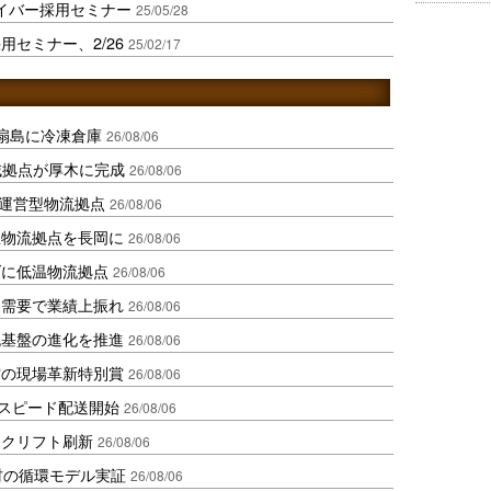
イバー採用セミナー
25/05/28
セミナー、2/26
25/02/17
扇島に冷凍倉庫
26/08/06
域拠点が厚木に完成
26/08/06
運営型物流拠点
26/08/06
温物流拠点を長岡に
26/08/06
ダに低温物流拠点
26/08/06
送需要で業績上振れ
26/08/06
流基盤の進化を推進
26/08/06
賞の現場革新特別賞
26/08/06
しスピード配送開始
26/08/06
ークリフト刷新
26/08/06
材の循環モデル実証
26/08/06