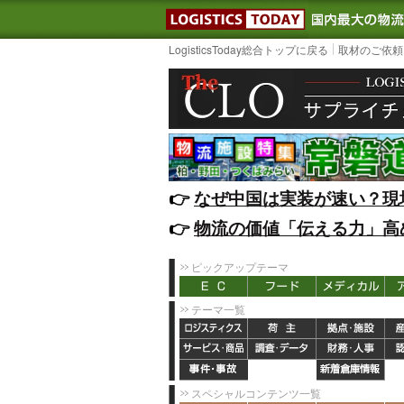
LOGISTIC
LogisticsToday総合トップに戻る
取材のご依頼
👉️
なぜ中国は実装が速い？現
👉️
物流の価値「伝える力」高
ピックアップテーマ
テーマ一覧
スペシャルコンテンツ一覧