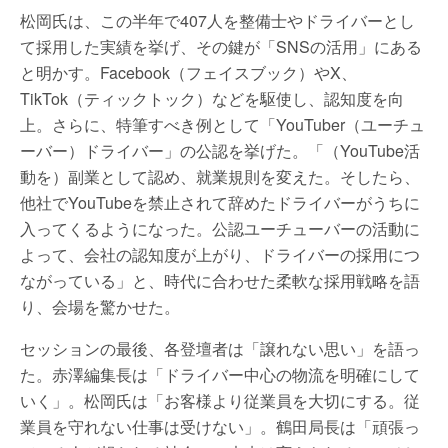
松岡氏は、この半年で407人を整備士やドライバーとし
て採用した実績を挙げ、その鍵が「SNSの活用」にある
と明かす。Facebook（フェイスブック）やX、
TikTok（ティックトック）などを駆使し、認知度を向
上。さらに、特筆すべき例として「YouTuber（ユーチュ
ーバー）ドライバー」の公認を挙げた。「（YouTube活
動を）副業として認め、就業規則を変えた。そしたら、
他社でYouTubeを禁止されて辞めたドライバーがうちに
入ってくるようになった。公認ユーチューバーの活動に
よって、会社の認知度が上がり、ドライバーの採用につ
ながっている」と、時代に合わせた柔軟な採用戦略を語
り、会場を驚かせた。
セッションの最後、各登壇者は「譲れない思い」を語っ
た。赤澤編集長は「ドライバー中心の物流を明確にして
いく」。松岡氏は「お客様より従業員を大切にする。従
業員を守れない仕事は受けない」。鶴田局長は「頑張っ