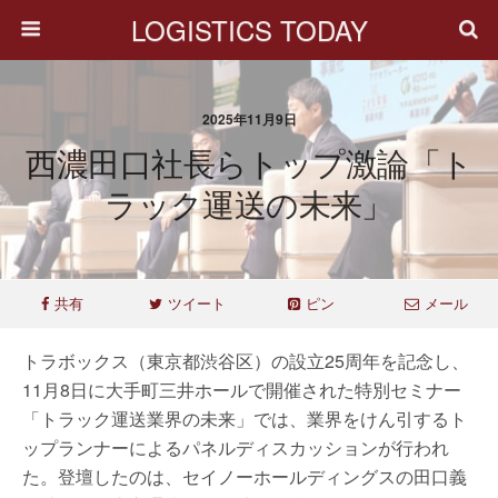
LOGISTICS TODAY
2025年11月9日
西濃田口社長らトップ激論「ト
ラック運送の未来」
共有
ツイート
ピン
メール
トラボックス（東京都渋谷区）の設立25周年を記念し、
11月8日に大手町三井ホールで開催された特別セミナー
「トラック運送業界の未来」では、業界をけん引するト
ップランナーによるパネルディスカッションが行われ
た。登壇したのは、セイノーホールディングスの田口義