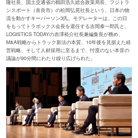
隆社長、国土交通省の鶴田浩久総合政策局長、フジトラ
ンスポート（奈良市）の松岡弘晃社長という、日本の物
流を動かすキーパーソン3氏。モデレーターは、この日
をもってトラボックス会長を退任する吉岡泰一郎氏と、
LOGISTICS TODAYの赤澤裕介社長兼編集長が務め、
M&A戦略からトラック新法の本質、10年後を見据えた経
営戦略、そして人材採用に至るまで、忖度のない本音の
議論が90分間にわたり繰り広げられた。