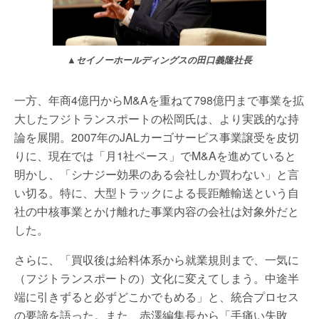
▲セイノーホールディングスの田口義隆社長
一方、年商4億円からM&Aを重ねて798億円まで事業を拡
大したフジトランスポートの松岡氏は、より実践的な持
論を展開。2007年のJALカーゴサービス事業譲受を皮切
りに、現在では「月1社ペース」でM&Aを進めていると
明かし、「シナジー効果のある会社しか買わない」と言
い切る。特に、大型トラックによる長距離輸送という自
社の中核事業とかけ離れた事業内容の会社は対象外だと
した。
さらに、「買収後は給料体系から就業規則まで、一気に
（フジトランスポートの）文化に変えてしまう。中途半
端に引きずると必ずどこかでもめる」と、統合プロセス
の要諦を語った。また、赤澤編集長から「手痛い失敗