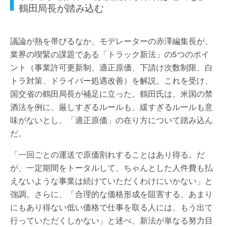
鶴田局長が踏み込む
議論が熱を帯びるなか、モデレーターの赤澤編集長が、
業界の喫緊の課題である「トラック新法」の5つのポイ
ント（事業許可更新制、適正原価、下請け次数制限、白
トラ対策、ドライバー処遇改善）を解説。これを受け、
国交省の鶴田局長が補足に立った。鶴田氏は、米国の禁
酒法を例に、厳しすぎるルールも、緩すぎるルールも意
味がないとし、「適正原価」の在り方について踏み込ん
だ。
「一回ごとの運送で原価割れすることはあり得る。だ
が、一定期間をトータルして、ちゃんとした人件費も払
えないような事業は続けていただくわけにいかない」と
強調。さらに、「合理的な価格形成を阻害する、あまり
にもあり得ない低い価格で仕事を取る人には、もう出て
行っていただくしかない」と述べ、新法が単なる努力目