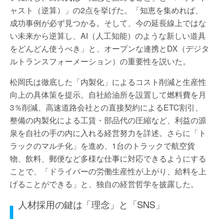
ャスト（逆算）」の2点を挙げた。「知恵を集めれば、
成功事例が必ず見つかる。そして、今の延長線上ではな
い未来から逆算し、AI（人工知能）のような新しい道具
をどんどん使うべき」と、オープンな連携とDX（デジタ
ルトランスフォーメーション）の重要性を説いた。
松岡氏は徹底した「内製化」によるコスト削減と生産性
向上の具体策を提示。自社給油所を設置して燃料費を月
3％削減、高速道路会社との直接契約によるETC割引、
整備の内製化による工賃・部品代の圧縮など、利益の源
泉を自社の手の内に入れる経営努力を詳述。さらに「ト
ラックのマルチ化」を進め、1台のトラックで航空貨
物、飲料、郵便など多様な仕事に対応できるようにする
ことで、「ドライバーの労働生産性が上がり、給料を上
げることができる」と、独自の経営哲学を披露した。
人材採用の鍵は「理念」と「SNS」