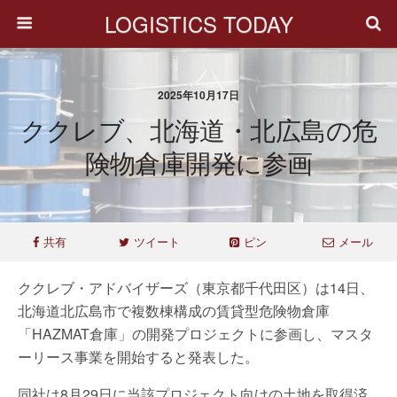
LOGISTICS TODAY
2025年10月17日
ククレブ、北海道・北広島の危
険物倉庫開発に参画
共有
ツイート
ピン
メール
ククレブ・アドバイザーズ（東京都千代田区）は14日、
北海道北広島市で複数棟構成の賃貸型危険物倉庫
「HAZMAT倉庫」の開発プロジェクトに参画し、マスタ
ーリース事業を開始すると発表した。
同社は8月29日に当該プロジェクト向けの土地を取得済