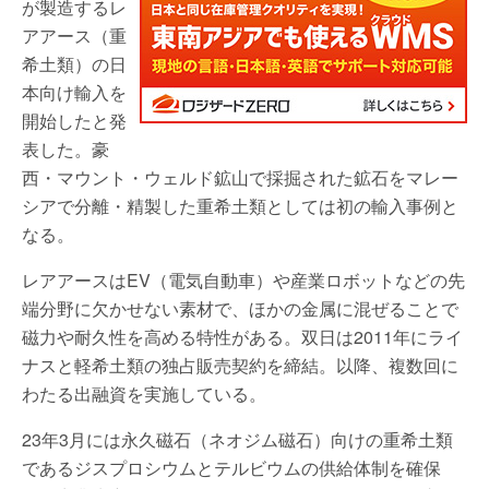
が製造するレ
アアース（重
希土類）の日
本向け輸入を
開始したと発
表した。豪
西・マウント・ウェルド鉱山で採掘された鉱石をマレー
シアで分離・精製した重希土類としては初の輸入事例と
なる。
レアアースはEV（電気自動車）や産業ロボットなどの先
端分野に欠かせない素材で、ほかの金属に混ぜることで
磁力や耐久性を高める特性がある。双日は2011年にライ
ナスと軽希土類の独占販売契約を締結。以降、複数回に
わたる出融資を実施している。
23年3月には永久磁石（ネオジム磁石）向けの重希土類
であるジスプロシウムとテルビウムの供給体制を確保