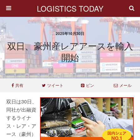
LOGISTICS TODAY
2025年10月30日
双日、豪州産レアアースを輸入
開始
共有
ツイート
ピン
メール
双日は30日、
同社が出融資
するライナ
ス・レア・ア
ース（豪州）