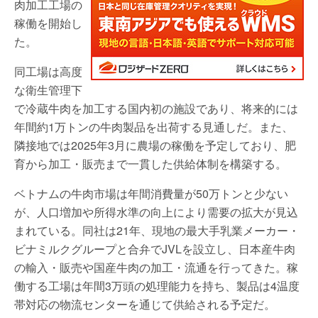
肉加工工場の
稼働を開始し
た。
同工場は高度
な衛生管理下
で冷蔵牛肉を加工する国内初の施設であり、将来的には
年間約1万トンの牛肉製品を出荷する見通しだ。また、
隣接地では2025年3月に農場の稼働を予定しており、肥
育から加工・販売まで一貫した供給体制を構築する。
ベトナムの牛肉市場は年間消費量が50万トンと少ない
が、人口増加や所得水準の向上により需要の拡大が見込
まれている。同社は21年、現地の最大手乳業メーカー・
ビナミルクグループと合弁でJVLを設立し、日本産牛肉
の輸入・販売や国産牛肉の加工・流通を行ってきた。稼
働する工場は年間3万頭の処理能力を持ち、製品は4温度
帯対応の物流センターを通じて供給される予定だ。