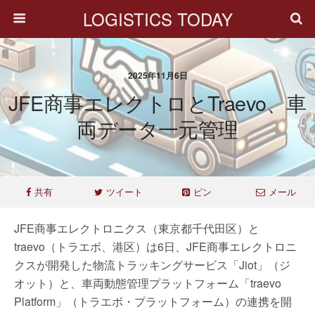
LOGISTICS TODAY
2025年11月6日
JFE商事エレクトロとtraevo、車
両データ一元管理
共有
ツイート
ピン
メール
JFE商事エレクトロニクス（東京都千代田区）と
traevo（トラエボ、港区）は6日、JFE商事エレクトロニ
クスが開発した物流トラッキングサービス「Jiot」（ジ
オット）と、車両動態管理プラットフォーム「traevo
Platform」（トラエボ・プラットフォーム）の連携を開