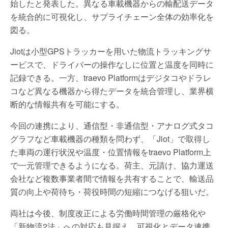
始したと発表した。異なる車載機器からの輸配送データ
を統合的に可視化し、サプライチェーン全体の効率化を
図る。
Jiotは小型GPSトラッカーを用いた物流トラッキングサ
ービスで、ドライバーの操作なしに位置と温度を同時に
記録できる。一方、traevo Platformはデジタコやドラレ
コなど異なる機器から得たデータを統合管理し、業界横
断的な情報共有を可能にする。
今回の連携により、通信型・非通信型・アナログ式タコ
グラフなど車載機器の種類を問わず、「Jiot」で取得し
た車両の運行状況や温度・位置情報をtraevo Platform上
で一元管理できるようになる。荷主、元請け、協力運送
会社など複数事業者間で情報を共有することで、輸送品
質の向上や荷待ち・荷役時間の短縮につなげる狙いだ。
両社は今後、制度改正による労働時間管理の厳格化や
「新物流2法」への対応も見据え、可視化とデータ連携