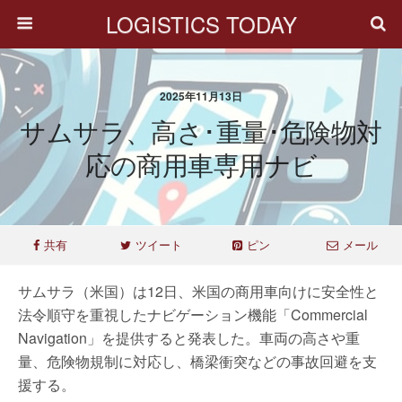
LOGISTICS TODAY
2025年11月13日
サムサラ、高さ･重量･危険物対
応の商用車専用ナビ
共有
ツイート
ピン
メール
サムサラ（米国）は12日、米国の商用車向けに安全性と
法令順守を重視したナビゲーション機能「Commercial
Navigation」を提供すると発表した。車両の高さや重
量、危険物規制に対応し、橋梁衝突などの事故回避を支
援する。