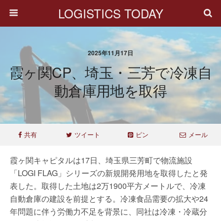
LOGISTICS TODAY
2025年11月17日
霞ヶ関CP、埼玉・三芳で冷凍自
動倉庫用地を取得
共有
ツイート
ピン
メール
霞ヶ関キャピタルは17日、埼玉県三芳町で物流施設
「LOGI FLAG」シリーズの新規開発用地を取得したと発
表した。取得した土地は2万1900平方メートルで、冷凍
自動倉庫の建設を前提とする。冷凍食品需要の拡大や24
年問題に伴う労働力不足を背景に、同社は冷凍・冷蔵分