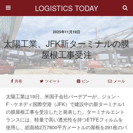
LOGISTICS TODAY
2025年11月19日
太陽工業、JFK新ターミナルの膜
屋根工事受注
共有
ツイート
ピン
メール
太陽工業は19日、米国子会社バーデアーが、ジョン・
F・ケネディ国際空港（JFK）で建設中の新ターミナル1
の膜屋根工事を受注したと発表した。ターミナルエント
ランスには、軽量で高い透光性を持つETFEフィルムを
使用し、総面積2万7800平方メートルの屋根を291枚のパ