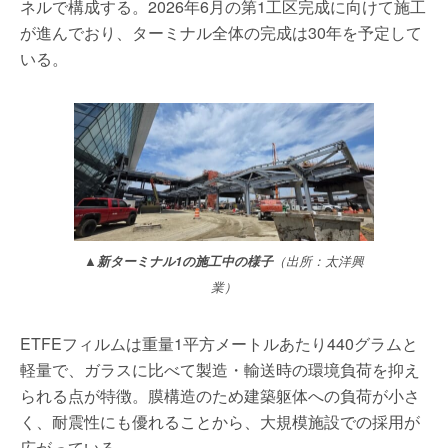
ネルで構成する。2026年6月の第1工区完成に向けて施工
が進んでおり、ターミナル全体の完成は30年を予定して
いる。
▲新ターミナル1の施工中の様子
（出所：太洋興
業）
ETFEフィルムは重量1平方メートルあたり440グラムと
軽量で、ガラスに比べて製造・輸送時の環境負荷を抑え
られる点が特徴。膜構造のため建築躯体への負荷が小さ
く、耐震性にも優れることから、大規模施設での採用が
広がっている。