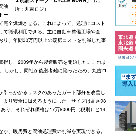
▲廃油ストーブ「CYCLE BURN」
（出
廃油
所：丸吉ロジ）
トー
で完全燃焼させる。これによって、処理にコスト
して循環利用できる。主に自動車整備工場や倉
おり、年間30万円以上の暖房コストを削減した事
得し、2009年から製造販売を開始した。これま
る。しかし、同社が後継者難に陥ったため、丸吉ロ
が引っかかるリスクのあったガード部分を改善し
、より安全に扱えるようにした。サイズは高さ93
プあり、それぞれ価格は17万8000円（税別）と14
なか、暖房費と廃油処理費の削減を実現できる。