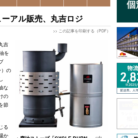
ューアル販売、丸吉ロジ
>>
この記事を印刷する（PDF）
丸吉
油を
ブ
ン）の
し
油な
けの
を節
じる
場か