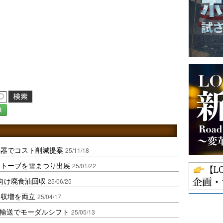
録
機器でコスト削減提案
25/11/18
ストーブを雪まつり出展
25/01/22
F向け廃食油回収
25/06/25
年収増を両立
25/04/17
材輸送でモーダルシフト
25/05/13