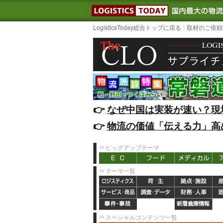
LOGISTIC
LogisticsToday総合トップに戻る
取材のご依頼
👉️
なぜ中国は実装が速い？現
👉️
物流の価値「伝える力」高
ピックアップテーマ
テーマ一覧
スペシャルコンテンツ一覧