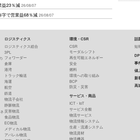
益23％減
26/08/07
赤字で営業益68％減
26/08/07
ロジスティクス
環境・CSR
話
ロジスティクス総合
CSR
短
モーダルシフト
3PL
D
フォワーダー
再生可能エネルギー
の
事
倉庫
安全
港湾
燃料
値
トラック輸送
環境への取り組み
新
海運
BCP
高
防災・災害
航空
鉄道
サービス・商品
物流子会社
ICT・IoT
静脈物流
サービス全般
災害物流
ンネ
物流サービス
食品物流
物流情報システム
EC物流
生産・流通システム
メディカル物流
物流資材
アパレル物流
物流機器