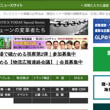
S TODAY｜国内最大の物流ニュースサイト
3PL, SCMなど国内外の最新の物流
、プレスリリース掲載のお申込み
物流セミナー情報の掲載申込み
広告に関する
場で確かめる視察第2弾｜参加募集中
める【物流広報連絡会議】｜会員募集中