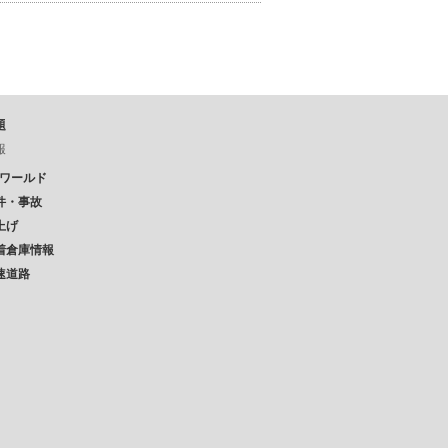
題
報
Pワールド
件・事故
上げ
着倉庫情報
速道路