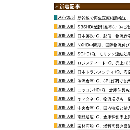
新幹線で再生医療細胞輸送
SBSHD物流利益率3.1％
日本郵政1Q、郵便・物流赤
NXHD中間期、国際物流伸び
SGHD1Q、モリソン連結効
ロジスティード1Q、売上1
日本トランスシティ1Q、海
渋沢倉庫1Q、3PL好調で営
ニッコンHD1Q、倉庫伸長
ヤマタネ1Q、物流増収も一
中央倉庫1Q、国内輸送と輸
南総通運1Q、倉庫稼働率上
栗林商船1Q、燃料高響き営