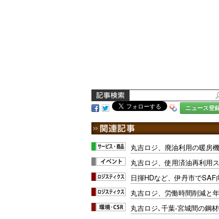
ニュース登
丸吉ロジ、廃油利用の暖房
丸吉ロジ、使用済油再利用
日揮HDなど、伊丹市でSA
丸吉ロジ、労働時間削減と
丸吉ロジ､千葉-宮城間の鋼