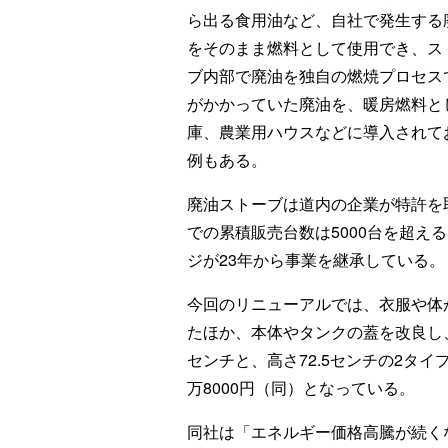
ら出る食用油など、自社で発生する
をそのまま燃料として使用でき、ス
ブ内部で廃油を独自の燃焼プロセス
がかかっていた廃油を、暖房燃料と
庫、農業用ハウスなどに導入されて
例もある。
廃油ストーブは道内の企業が特許を取
での累積販売台数は5000台を超え
ジが23年から事業を継承している。
今回のリニューアルでは、衣服や体
たほか、本体やタンクの蓋を改良し
センチと、高さ72.5センチの2タイ
万8000円（同）となっている。
同社は「エネルギー価格高騰が続く