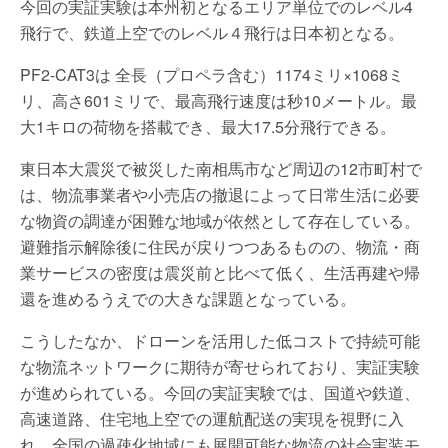
今回の実証実験は本州初となるエリア単位でのレベル4
飛行で、鉄道上空でのレベル４飛行は日本初となる。
PF2-CAT3は 全長（プロペラ含む）1174ミリ×1068ミ
リ、高さ601ミリで、最高飛行速度は秒10メートル。最
大1キロの荷物を搭載でき、最大17.5分飛行できる。
東日本大震災で被災した南相馬市など周辺の12市町村で
は、物流事業者や小売店の撤退によって日常生活に必要
な物資の調達が困難な地域が依然として存在している。
避難指示解除後に住民が戻りつつあるものの、物流・商
業サービスの密度は震災前と比べて低く、生活再建や帰
還を進めるうえでの大きな課題となっている。
こうしたなか、ドローンを活用した低コストで持続可能
な物流ネットワークに期待が寄せられており、実証実験
が進められている。今回の実証実験では、国道や鉄道、
高速道路、住宅地上空での運航配送の実現を視野に入
れ、全国の過疎化地域にも展開可能な物流の社会実装モ