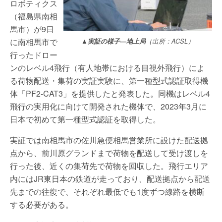
ロボティクス
（福島県南相
馬市）が9日
に南相馬市で
▲実証の様子―地上局
（出所：ACSL）
行ったドロー
ンのレベル4飛行（有人地帯における目視外飛行）によ
る荷物配送・集荷の実証実験に、第一種型式認証取得機
体「PF2-CAT3」を提供したと発表した。同機はレベル4
飛行の実用化に向けて開発された機体で、2023年3月に
日本で初めて第一種型式認証を取得した。
実証では南相馬市の佐川急便相馬営業所に設けた配送拠
点から、前川原グランドまで荷物を配送して受け渡しを
行った後、近くの集荷先で荷物を回収した。飛行エリア
内にはJR東日本の鉄道が走っており、配送拠点から配送
先までの往復で、それぞれ最低でも1度ずつ線路を横断
する必要がある。