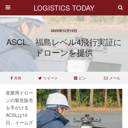
LOGISTICS TODAY
2025年12月10日
ASCL、福島レベル4飛行実証に
ドローンを提供
共有
ツイート
ピン
メール
産業用ドロー
ンの製造販売
を手がける
ACSLは10
日、イームズ