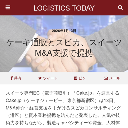
LOGISTICS TODAY
2026年1月13日
ケーキ通販とスピカ、スイーツ
M&A支援で提携
共有
ツイート
ピン
メール
スイーツ専門EC（電子商取引）「Cake.jp」を運営する
Cake.jp（ケーキジェーピー、東京都新宿区）は13日、
M&A仲介・経営支援を手がけるスピカコンサルティング
（港区）と資本業務提携を結んだと発表した。人気や技
術力を持ちながら、製造キャパシティーや資金、人材体