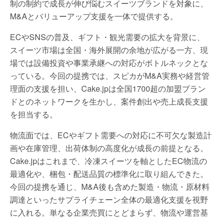
制の制約で成長が伸び悩むスイーツブランドを対象に、
M&Aとバリューアップ支援を一体で提供する。
ECやSNSの普及、ギフト・観光需要の拡大を背景に、
スイーツ市場は全国・海外展開の余地が広がる一方、現
場では設備投資や事業承継への対応がボトルネックとな
っている。今回の提携では、スピカがM&A実務や経営管
理面の支援を担い、Cake.jpは全国1700超の加盟ブラン
ドとのネットワークを生かし、案件創出や売上成長支援
を担当する。
物流面では、ECやギフト需要への対応に不可欠な製造計
画や在庫管理、出荷体制の高度化が成長の前提となる。
Cake.jpはこれまで、冷凍スイーツを軸としたEC物流の
最適化や、梱包・配送品質の標準化に取り組んできた。
今回の提携を通じ、M&A後も含めた製造・物流・原材料
調達といったサプライチェーン全体の最適化支援を視野
に入れる。単なる企業売買にとどまらず、物流や運営基