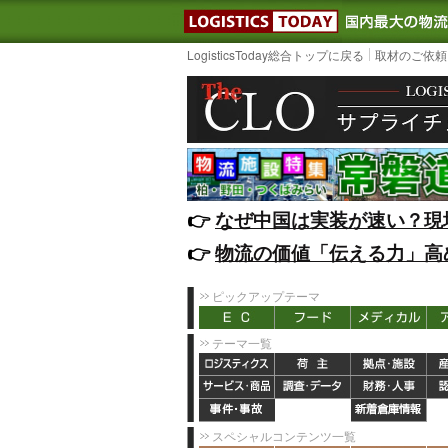
LOGISTIC
LogisticsToday総合トップに戻る
取材のご依頼
👉️
なぜ中国は実装が速い？現
👉️
物流の価値「伝える力」高
ピックアップテーマ
テーマ一覧
スペシャルコンテンツ一覧