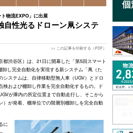
ト物流EXPO」に出展
独自性光るドローン凧システ
>>
この記事を印刷する（PDF）
京都渋谷区）は、21日に開幕した「第5回スマート
の棚卸し完全自動化を実現する新システム「凧（た
のシステムは、自律移動型無人車（UGV）とドロ
点検および棚卸し作業を完全自動化するもの。ド
UGVが庫内の所定位置まで自動走行し、そこから
ン）が発着、棚単位での階層別棚卸しを完全自動
るに
っ