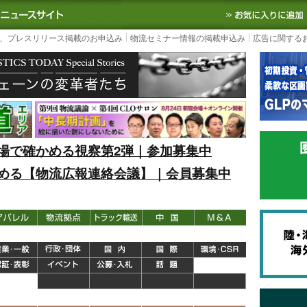
S TODAY｜国内最大の物流ニュースサイト
3PL, SCMなど国内外の最新の物流
、プレスリリース掲載のお申込み
物流セミナー情報の掲載申込み
広告に関する
場で確かめる視察第2弾｜参加募集中
める【物流広報連絡会議】｜会員募集中