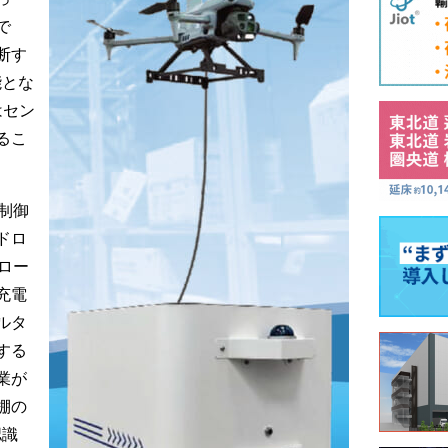
で
断す
能とな
はセン
るこ
制御
ドロ
ロー
充電
ルタ
する
業が
棚の
認識