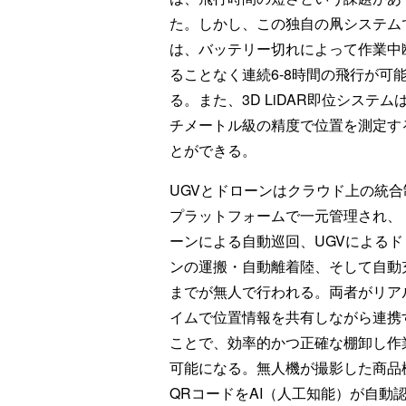
た。しかし、この独自の凧システム
は、バッテリー切れによって作業中
ることなく連続6-8時間の飛行が可
る。また、3D LiDAR即位システム
チメートル級の精度で位置を測定す
とができる。
UGVとドローンはクラウド上の統合
プラットフォームで一元管理され、
ーンによる自動巡回、UGVによるド
ンの運搬・自動離着陸、そして自動
までが無人で行われる。両者がリア
イムで位置情報を共有しながら連携
ことで、効率的かつ正確な棚卸し作
可能になる。無人機が撮影した商品
QRコードをAI（人工知能）が自動