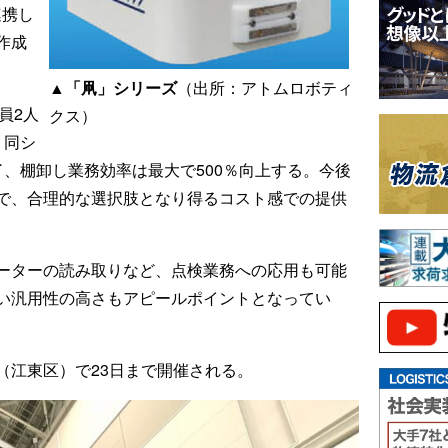
連携し
作成
▲「凧」シリーズ
（出所：アトムロボティ
員2人
クス）
、同シ
、棚卸し業務効率は最大で500％向上する。今後
で、合理的な選択肢となり得るコスト感での提供
ーターの読み取りなど、点検業務への応用も可能
い汎用性の高さもアピールポイントとなってい
（江東区）で23日まで開催される。