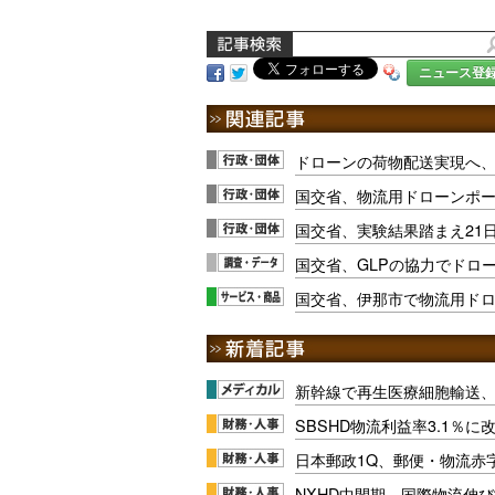
ニュース登
ドローンの荷物配送実現へ、
国交省、物流用ドローンポー
国交省、実験結果踏まえ21
国交省、GLPの協力でドロ
国交省、伊那市で物流用ド
新幹線で再生医療細胞輸送
SBSHD物流利益率3.1％
日本郵政1Q、郵便・物流赤
NXHD中間期、国際物流伸び