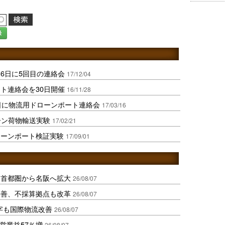
録
6日に5回目の連絡会
17/12/04
ト連絡会を30日開催
16/11/28
日に物流用ドローンポート連絡会
17/03/16
ーン荷物輸送実験
17/02/21
ローンポート検証実験
17/09/01
、首都圏から名阪へ拡大
26/08/07
に改善、不採算拠点も改革
26/08/07
字も国際物流改善
26/08/07
営業益57％増
26/08/07