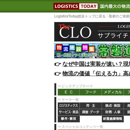
LOGISTIC
LogisticsToday総合トップに戻る
取材のご依頼
👉️
なぜ中国は実装が速い？現
👉️
物流の価値「伝える力」高
ピックアップテーマ
テーマ一覧
スペシャルコンテンツ一覧