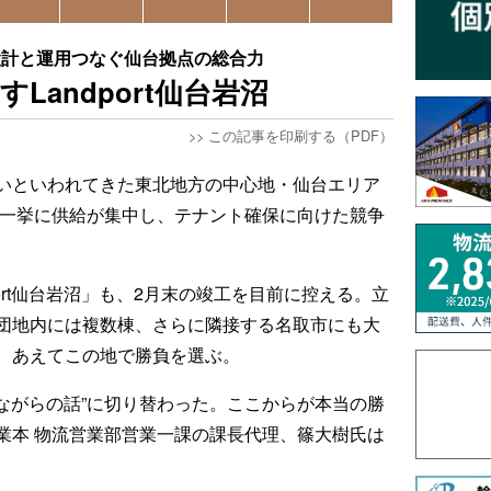
、設計と運用つなぐ仙台拠点の総合力
Landport仙台岩沼
>>
この記事を印刷する（PDF）
いといわれてきた東北地方の中心地・仙台エリア
ら一挙に供給が集中し、テナント確保に向けた競争
ort仙台岩沼」も、2月末の竣工を目前に控える。立
団地内には複数棟、さらに隣接する名取市にも大
、あえてこの地で勝負を選ぶ。
見ながらの話”に切り替わった。ここからが本当の勝
業本 物流営業部営業一課の課長代理、篠大樹氏は