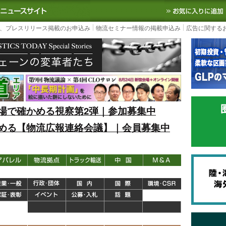
S TODAY｜国内最大の物流ニュースサイト
3PL, SCMなど国内外の最新の物流
、プレスリリース掲載のお申込み
物流セミナー情報の掲載申込み
広告に関する
場で確かめる視察第2弾｜参加募集中
める【物流広報連絡会議】｜会員募集中