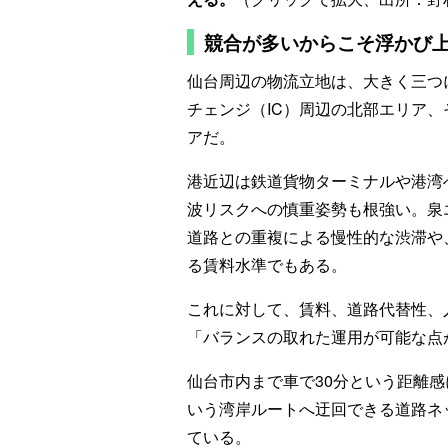
競合が多いからこそ浮かび
仙台周辺の物流立地は、大きく三つ
チェンジ（IC）周辺の北部エリア
アだ。
港近辺は鉄道貨物ターミナルや港湾
波リスクへの慎重姿勢も根強い。泉
道路との重複による慢性的な渋滞や
る賃料水準でもある。
これに対して、賃料、道路代替性、
「バランスの取れた運用が可能な点
仙台市内まで車で30分という距離感
いう湾岸ルートへ迂回できる道路ネ
ている。