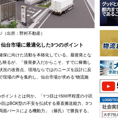
メージ（出所：野村不動産）
仙台市場に最適化した3つのポイント
確保に向けた活動を本格化している。最後発とな
況にも映るが、「後発参入だからこそ、すでに稼働し
状況の改善点、現地ならではのニーズを設計に反
で現場の声を集約し、仙台市場が求める“物流施
つのポイントとは何か。「1つ目は1500坪程度の小区
目はBOX型の不安を払拭する垂直搬送能力、3つ
両面バースによる機動力」（篠氏）で勝負する。