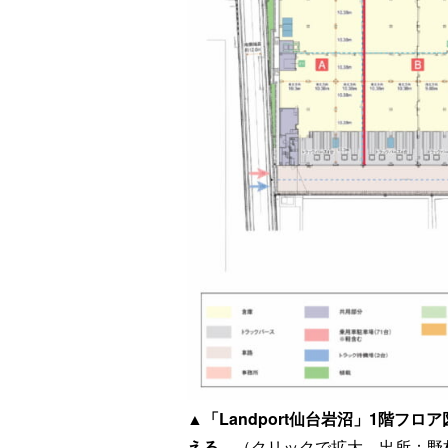
▲「Landport仙台岩沼」1階フ
える。
（クリックで拡大、出所：野