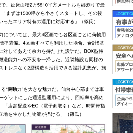
X構造で、延床面積2万5810平方メートルを縦割りで最
「まずは1500坪から小さくスタートし、その後
いったエリア特有の運用に対応する」（篠氏）
能力については、最大4区画でも各区画ごとに荷物用
標準装備。4区画すべてを利用した場合、合計8基
に対してあえて余力を持たせた設計だ。BOX型特
搬送能力への不安を一掃した。近隣施設も同様の
もストレスなく2層構造を活用できる設計思想が、施
る“機動力”も大きな魅力だ。仙台中心部までは車
ターゲットにした通過型運用により、回転率を高め
。「店舗配送やEC（電子商取引）など、時間帯指
立地を生かした物流が描ける」（篠氏）