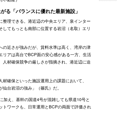
上がる「バランスに優れた最新施設」
に整理できる。港近辺の中央エリア、泉インター
、そしてもっとも南部に位置する岩沼（名取）エリ
への近さが強みだが、賃料水準は高く、湾岸の津
エリアは高台でBCP面の安心感がある一方、生活
、人材確保競争の厳しさが指摘され、港近辺に迫
人材確保といった施設運用上の課題において、
が仙台岩沼の強み」（篠氏）だ。
に加え、基幹の国道4号が混雑しても県道10号と
ットワークも、日常運用とBCPの両面で評価され