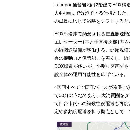
Landport仙台岩沼は2階建てBO
大4区画まで分割できる仕様とした。
の成長に応じて戦略をシフトすると
BOX型倉庫で懸念される垂直搬送
エレベーター1基と垂直搬送機1基を
の縦搬送設備が稼働する。延床規模
有の機動力と保管能力を両立し、縦
BOX構造が多いが、小割り区画で
設全体の運用可能性を広げている。
4区画すべてで両面バースが確保でき
で30分の立地であり、大消費圏を
て仙台市内への複数往復配送も可能
定や多頻度配送を担う拠点として、