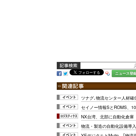
ニュース登
ツナグ､物流センター人材確
セイノー情報SとROMS、1
NX台湾、北部に自動化倉庫「
物流・製造の自動化設備導
YEデジタルとMujin、｢物