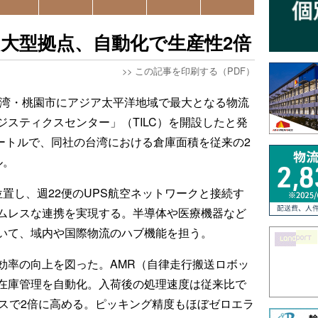
に大型拠点、自動化で生産性2倍
>>
この記事を印刷する（PDF）
、台湾・桃園市にアジア太平洋地域で最大となる物流
スティクスセンター」（TILC）を開設したと発
メートルで、同社の台湾における倉庫面積を従来の2
ル。
置し、週22便のUPS航空ネットワークと接続す
ムレスな連携を実現する。半導体や医療機器など
いて、域内や国際物流のハブ機能を担う。
効率の向上を図った。AMR（自律走行搬送ロボッ
在庫管理を自動化。入荷後の処理速度は従来比で
ースで2倍に高める。ピッキング精度もほぼゼロエラ