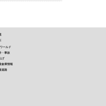
題
報
Pワールド
件・事故
上げ
着倉庫情報
速道路