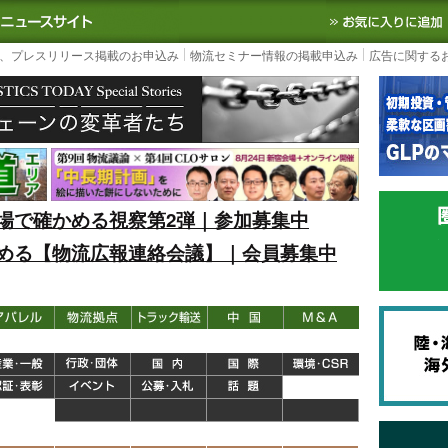
S TODAY｜国内最大の物流ニュースサイト
3PL, SCMなど国内外の最新の物流
、プレスリリース掲載のお申込み
物流セミナー情報の掲載申込み
広告に関する
場で確かめる視察第2弾｜参加募集中
める【物流広報連絡会議】｜会員募集中