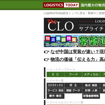
LOGISTIC
LogisticsToday総合トップに戻る
取材のご依頼
👉️
なぜ中国は実装が速い？現
👉️
物流の価値「伝える力」高
ピックアップテーマ
テーマ一覧
スペシャルコンテンツ一覧