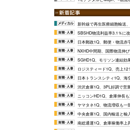
新幹線で再生医療細胞輸送
SBSHD物流利益率3.1％
日本郵政1Q、郵便・物流赤
NXHD中間期、国際物流伸び
SGHD1Q、モリソン連結効
ロジスティード1Q、売上1
日本トランスシティ1Q、海
渋沢倉庫1Q、3PL好調で営
ニッコンHD1Q、倉庫伸長
ヤマタネ1Q、物流増収も一
中央倉庫1Q、国内輸送と輸
南総通運1Q、倉庫稼働率上