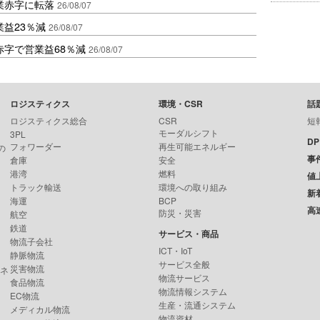
業赤字に転落
26/08/07
益23％減
26/08/07
赤字で営業益68％減
26/08/07
ロジスティクス
環境・CSR
話
ロジスティクス総合
CSR
短
モーダルシフト
3PL
D
フォワーダー
再生可能エネルギー
の
事
倉庫
安全
港湾
燃料
値
トラック輸送
環境への取り組み
新
海運
BCP
高
防災・災害
航空
鉄道
サービス・商品
物流子会社
ICT・IoT
静脈物流
サービス全般
災害物流
ンネ
物流サービス
食品物流
物流情報システム
EC物流
生産・流通システム
メディカル物流
物流資材