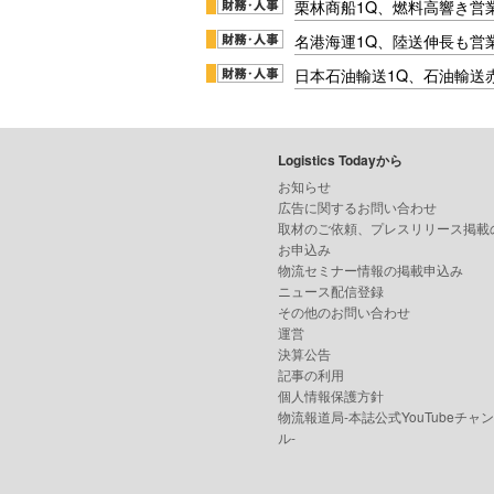
栗林商船1Q、燃料高響き営
名港海運1Q、陸送伸長も営業
日本石油輸送1Q、石油輸送
Logistics Todayから
お知らせ
広告に関するお問い合わせ
取材のご依頼、プレスリリース掲載
お申込み
物流セミナー情報の掲載申込み
ニュース配信登録
その他のお問い合わせ
運営
決算公告
記事の利用
個人情報保護方針
物流報道局-本誌公式YouTubeチャ
ル-