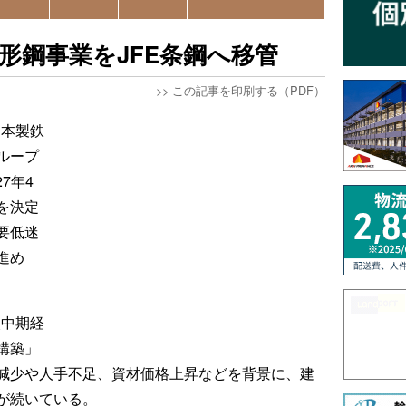
形鋼事業をJFE条鋼へ移管
>>
この記事を印刷する（PDF）
日本製鉄
ループ
7年4
を決定
要低迷
進め
次中期経
構築」
減少や人手不足、資材価格上昇などを背景に、建
が続いている。