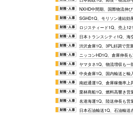
NXHD中間期、国際物流伸び
SGHD1Q、モリソン連結効
ロジスティード1Q、売上1
日本トランスシティ1Q、海
渋沢倉庫1Q、3PL好調で営
ニッコンHD1Q、倉庫伸長
ヤマタネ1Q、物流増収も一
中央倉庫1Q、国内輸送と輸
南総通運1Q、倉庫稼働率上
栗林商船1Q、燃料高響き営
名港海運1Q、陸送伸長も営業
日本石油輸送1Q、石油輸送