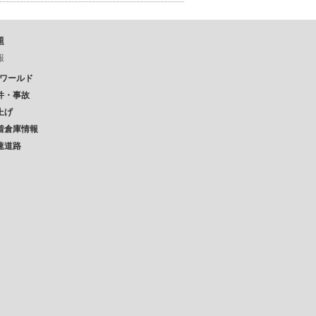
題
報
Pワールド
件・事故
上げ
着倉庫情報
速道路