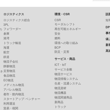
ロジスティクス
環境・CSR
話
ロジスティクス総合
CSR
短
モーダルシフト
3PL
D
フォワーダー
再生可能エネルギー
の
事
倉庫
安全
港湾
燃料
値
トラック輸送
環境への取り組み
新
海運
BCP
高
防災・災害
航空
鉄道
サービス・商品
物流子会社
ICT・IoT
静脈物流
サービス全般
災害物流
ンネ
物流サービス
食品物流
物流情報システム
EC物流
生産・流通システム
メディカル物流
物流資材
アパレル物流
物流機器
都市・館内物流
物流関連商品
スタートアップ･ベンチャー
新商品
利用運送
トラック
貿易・税関