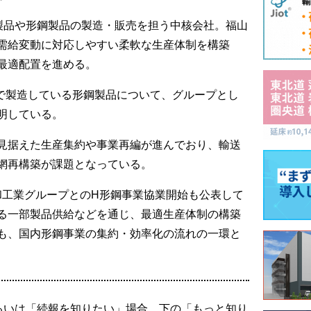
鋼製品や形鋼製品の製造・販売を担う中核会社。福山
需給変動に対応しやすい柔軟な生産体制を構築
最適配置を進める。
区で製造している形鋼製品について、グループとし
明している。
見据えた生産集約や事業再編が進んでおり、輸送
網再構築が課題となっている。
大和工業グループとのH形鋼事業協業開始も公表して
る一部製品供給などを通じ、最適生産体制の構築
も、国内形鋼事業の集約・効率化の流れの一環と
るいは「続報を知りたい」場合、下の「もっと知り