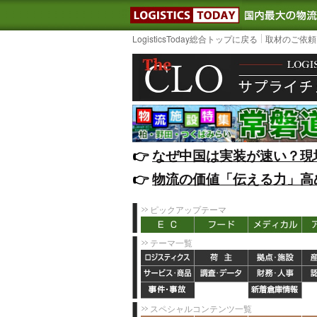
LOGISTIC
LogisticsToday総合トップに戻る
取材のご依頼
👉️
なぜ中国は実装が速い？現
👉️
物流の価値「伝える力」高
ピックアップテーマ
テーマ一覧
スペシャルコンテンツ一覧