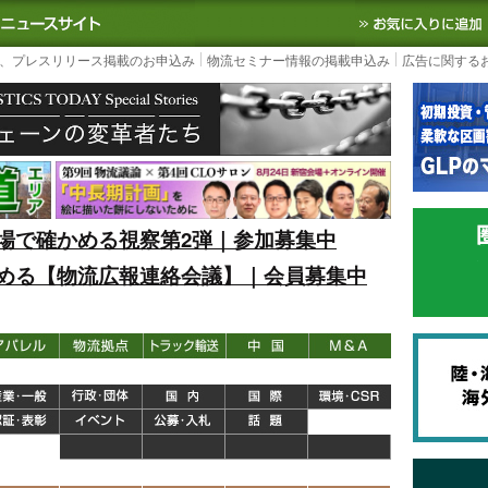
S TODAY｜国内最大の物流ニュースサイト
3PL, SCMなど国内外の最新の物流
、プレスリリース掲載のお申込み
物流セミナー情報の掲載申込み
広告に関する
場で確かめる視察第2弾｜参加募集中
める【物流広報連絡会議】｜会員募集中