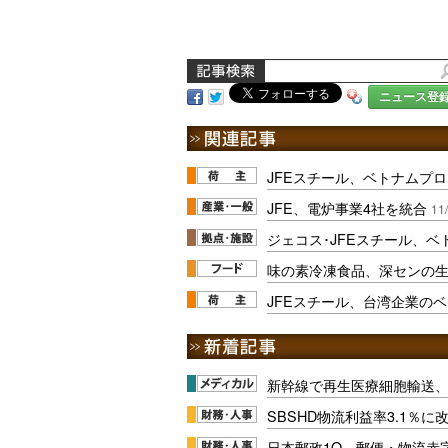
ニュース登
JFEスチール、ベトナムプ
JFE、電炉事業4社を統合
11
ジェコス･JFEスチール、
味の素冷凍食品、深センの
JFEスチール、台湾企業の
新幹線で再生医療細胞輸送
SBSHD物流利益率3.1％
日本郵政1Q、郵便・物流赤