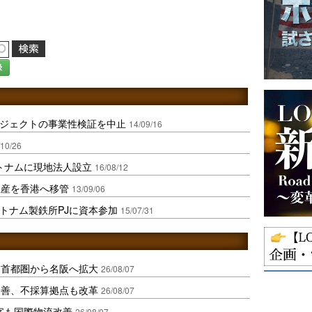
録
ロジェクトの事業性検証を中止
14/09/16
/10/26
ベトナムに現地法人設立
16/08/12
生産を香港へ移管
13/09/06
ベトナム製鉄所PJに資本参加
15/07/31
、首都圏から名阪へ拡大
26/08/07
に改善、不採算拠点も改革
26/08/07
字も国際物流改善
26/08/07