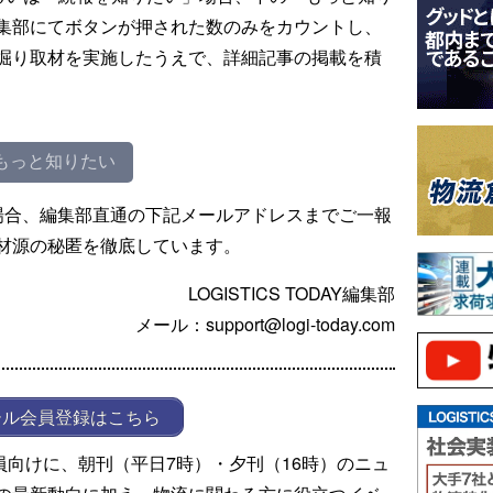
集部にてボタンが押された数のみをカウントし、
掘り取材を実施したうえで、詳細記事の掲載を積
もっと知りたい
場合、編集部直通の下記メールアドレスまでご一報
材源の秘匿を徹底しています。
LOGISTICS TODAY編集部
メール：support@logi-today.com
ール会員登録はこちら
ール会員向けに、朝刊（平日7時）・夕刊（16時）のニュ