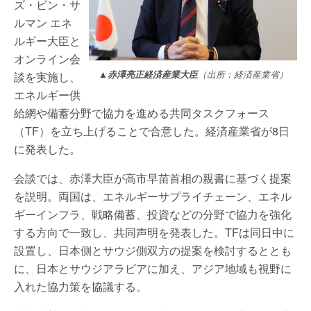
ズ・ビン・サ
ルマン エネ
ルギー大臣と
オンライン会
▲赤澤亮正経済産業大臣
（出所：経済産業省）
談を実施し、
エネルギー供
給網や備蓄分野で協力を進める共同タスクフォース
（TF）を立ち上げることで合意した。経済産業省が8日
に発表した。
会談では、赤澤大臣が高市早苗首相の親書に基づく提案
を説明。両国は、エネルギーサプライチェーン、エネル
ギーインフラ、戦略備蓄、投資などの分野で協力を強化
する方向で一致し、共同声明を発表した。TFは同日中に
設置し、日本側とサウジ側双方の提案を検討するととも
に、日本とサウジアラビアに加え、アジア地域も視野に
入れた協力策を協議する。