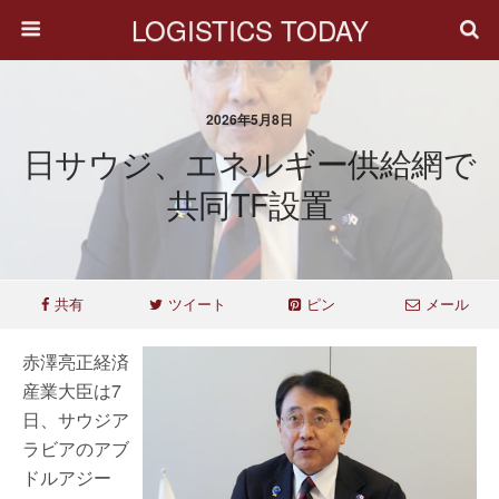
LOGISTICS TODAY
2026年5月8日
日サウジ、エネルギー供給網で
共同TF設置
共有
ツイート
ピン
メール
赤澤亮正経済
産業大臣は7
日、サウジア
ラビアのアブ
ドルアジー