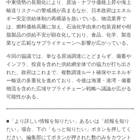
中東情勢の長期化により、原油・ナフサ価格上昇や海上
輸送リスクへの警戒感が高まるなか、日本政府はエネル
ギー安定供給体制の再構築を急いでいる。物流業界で
は、燃料価格高騰に加え、石油化学由来の包装資材や樹
脂製品の供給不安が顕在化しており、食品、化学、製造
業など広範なサプライチェーンへ影響が広がっている。
今回の協議では、単なる原油調達にとどまらず、備蓄や
インフラ、投資を含めた供給網全体での協力が打ち出さ
れた。政府はこれまで、複数調達ルート確保やエネルギ
ー輸送の多重化を進めており、今後は海運・港湾・備蓄
物流を含めた広域サプライチェーン戦略へ議論が広がる
可能性がある。
■「より詳しい情報を知りたい」あるいは「続報を知り
たい」場合、下の「もっと知りたい」ボタンを押してく
ださい。編集部にてボタンが押された数のみをカウント