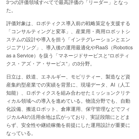
3つの評価領域すべてで最高評価の「リーダー」となっ
た。
評価対象は、ロボティクス導入前の戦略策定を支援する
「コンサルティングと変革」、産業用・商用ロボットシ
ステムの設計や導入を担う「インテグレーションとエン
ジニアリング」、導入後の運用最適化やRaaS（Robotics
as a Service）を扱う「マネージドサービスと“ロボティ
クス・アズ・ア・サービス”」の3分野。
日立は、鉄道、エネルギー、モビリティー、製造など資
産集約型産業での実績を背景に、現場データ、AI（人工
知能）、ロボティクスを組み合わせたミッションクリテ
ィカル領域への導入を進めている。物流分野でも、自動
化設備、搬送ロボット、倉庫運用、保守管理などでフィ
ジカルAIの活用余地は広がっており、実証段階にとどま
らず、安全性や継続稼働を前提にした運用設計が重要に
なっている。