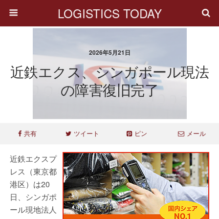
LOGISTICS TODAY
2026年5月21日
近鉄エクス、シンガポール現法
の障害復旧完了
共有
ツイート
ピン
メール
近鉄エクスプ
レス（東京都
港区）は20
日、シンガポ
ール現地法人