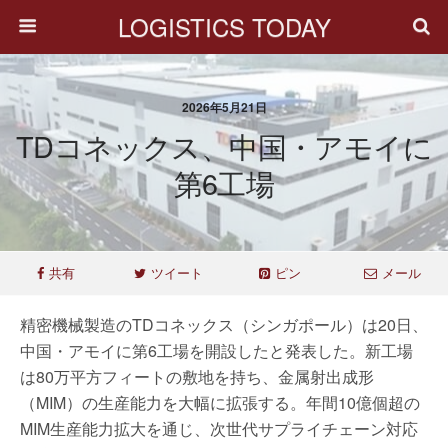
LOGISTICS TODAY
2026年5月21日
TDコネックス、中国・アモイに
第6工場
共有
ツイート
ピン
メール
精密機械製造のTDコネックス（シンガポール）は20日、
中国・アモイに第6工場を開設したと発表した。新工場
は80万平方フィートの敷地を持ち、金属射出成形
（MIM）の生産能力を大幅に拡張する。年間10億個超の
MIM生産能力拡大を通じ、次世代サプライチェーン対応