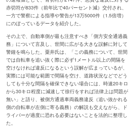
赤切符が833件（前年比で40パーセント減）交付され、
一方で警察による指導や警告が13万5000件（1.5倍増）
にのぼっているデータを紹介した。
その上で、自動車側が最も注意すべき「側方安全通過義
務」について言及し、世間に広がる大きな誤解に対して
警鐘を鳴らした。粟井氏は、「この義務について、世間
では自転車を追い抜く際に必ず1メートル以上の間隔を
空けなければ違反になるという誤解が広まっているが、
実際には可能な範囲で間隔を空け、道路状況などでどう
しても十分な間隔を確保できない場合には、時速20キロ
から30キロ程度に減速して徐行をすれば法律上は問題が
無い」と語り、被側方通過車両義務違反（追い抜かれる
側の自転車が左側に寄る義務）の解説も交えながら、ド
ライバーが過度に恐れる必要はないことを法的に整理し
た。