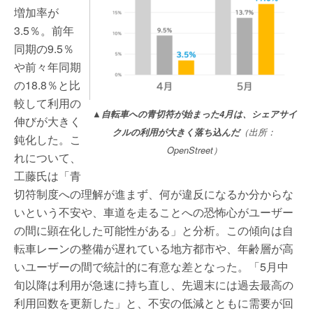
増加率が
3.5％。前年
同期の9.5％
や前々年同期
の18.8％と比
較して利用の
▲自転車への青切符が始まった4月は、シェアサイ
伸びが大きく
クルの利用が大きく落ち込んだ
（出所：
鈍化した。こ
OpenStreet）
れについて、
工藤氏は「青
切符制度への理解が進まず、何が違反になるか分からな
いという不安や、車道を走ることへの恐怖心がユーザー
の間に顕在化した可能性がある」と分析。この傾向は自
転車レーンの整備が遅れている地方都市や、年齢層が高
いユーザーの間で統計的に有意な差となった。「5月中
旬以降は利用が急速に持ち直し、先週末には過去最高の
利用回数を更新した」と、不安の低減とともに需要が回