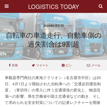
LOGISTICS TODAY
2026年5月21日
自転車の車道走行、自動車側の
過失割合は9割超
共有
ツイート
ピン
メール
車載器専門商社の東海クラリオン（名古屋市中区）は20
日、4月1日より開始された自転車への「交通反則通告制
度」（青切符）の導入に伴う交通環境の変化と、物流現
場への影響、厚生労働省や国土交通省などの動き、そし
て求められる安全対策についての記者レクチャーを開催