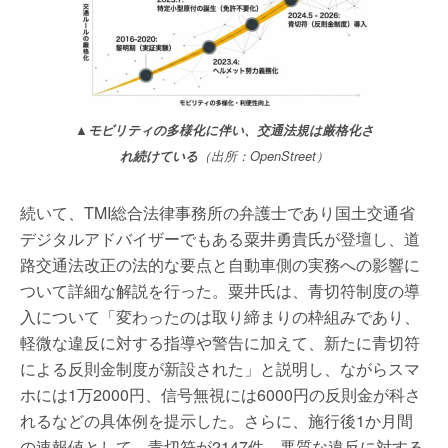
▲モビリティの多様化に伴い、交通法規は厳格化さ
れ続けている
（出所：OpenStreet）
続いて、TMI総合法律事務所の弁護士であり国土交通省
デジタルアドバイザーでもある粟井勇貴氏が登壇し、道
路交通法改正の法的な要点と自動車側の実務への影響に
ついて詳細な解説を行った。粟井氏は、青切符制度の導
入について「変わったのは取り締まりの枠組みであり、
軽微な違反に対する指導や警告に加えて、新たに青切符
による反則金制度が新設された」と説明し、ながらスマ
ホには1万2000円、信号無視には6000円の反則金が科さ
れるなどの具体例を提示した。さらに、施行後1か月間
の速報値として、青切符が2147件、悪質な違反に対する