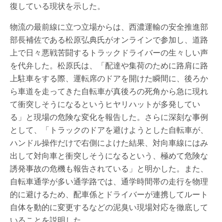
復している現状を示した。
物流の最前線に立つ立場からは、西濃運輸の安全推進部
部長補佐である松原弘典氏がオンラインで参加し、道路
上で日々悪戦苦闘するトラックドライバーの生々しい声
を代弁した。松原氏は、「配達や集荷のために路肩に路
上駐車をする際、運転席のドアを開けた瞬間に、後ろか
ら車道を走ってきた自転車が真後ろの死角から急に現れ
て衝突しそうになるというヒヤリハットが多発してい
る」と現場の危険な変化を報告した。さらに深刻な事例
として、「トラックのドアを避けようとした自転車が、
ハンドル操作だけで右側によけた結果、対向車線にはみ
出して対向車と衝突しそうになるという、極めて危険な
誘発事故の危機も報告されている」と明かした。また、
自転車通学が多い通学路では、通学時間帯の走行を物理
的に避けるため、配車係とドライバーが連携してルート
自体を動的に変更するなどの泥臭い現場対応を徹底して
いることを説明した。