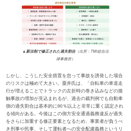
▲新法制で修正された過失割合
（出所：TMI総合法
律事務所）
しかし、こうした安全措置を怠って事故を誘発した場合
のリスクは極めて大きい。粟井氏は、「自転車の車道走
行が増えることでトラックの左折時の巻き込みなどの接
触事故の増加が見込まれるが、過去の裁判例でも自動車
側の過失割合は基本的に90％以上と非常に重く認定され
る傾向がある。今後はこの側方安全通過義務違反が過失
をさらに加重する修正要素となるため、事業者が負うべ
き刑事や民事、そして運転者への安全配慮義務というリ