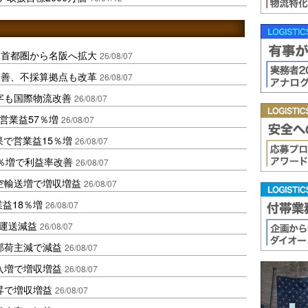
、首都圏から名阪へ拡大
26/08/07
に改善、不採算拠点も改革
26/08/07
字も国際物流改善
26/08/07
営業益57％増
26/08/07
果で営業益15％増
26/08/07
2％増で利益率改善
26/08/07
空輸送増で増収増益
26/08/07
業益18％増
26/08/07
も運送減益
26/08/07
部荷主減で減益
26/08/07
入増で増収増益
26/08/07
昇で増収増益
26/08/07