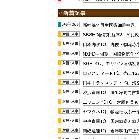
新幹線で再生医療細胞輸送
SBSHD物流利益率3.1％
日本郵政1Q、郵便・物流赤
NXHD中間期、国際物流伸び
SGHD1Q、モリソン連結効
ロジスティード1Q、売上1
日本トランスシティ1Q、海
渋沢倉庫1Q、3PL好調で営
ニッコンHD1Q、倉庫伸長
ヤマタネ1Q、物流増収も一
中央倉庫1Q、国内輸送と輸
南総通運1Q、倉庫稼働率上