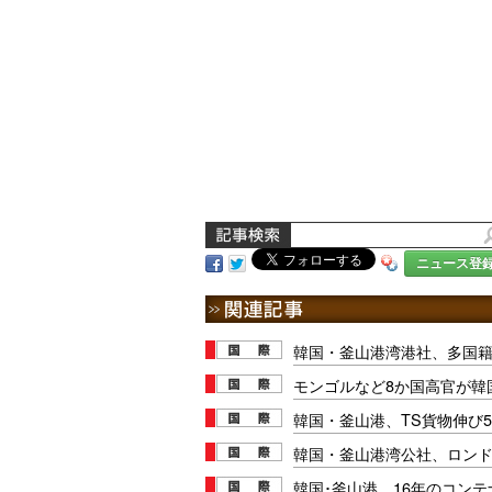
ニュース登
韓国・釜山港湾港社、多国
モンゴルなど8か国高官が韓
韓国・釜山港、TS貨物伸び5
韓国・釜山港湾公社、ロンド
韓国･釜山港、16年のコンテ