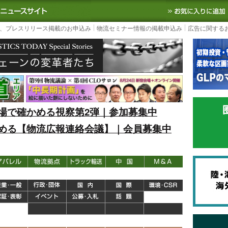
S TODAY｜国内最大の物流ニュースサイト
3PL, SCMなど国内外の最新の物流
、プレスリリース掲載のお申込み
物流セミナー情報の掲載申込み
広告に関する
場で確かめる視察第2弾｜参加募集中
める【物流広報連絡会議】｜会員募集中