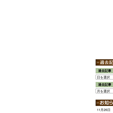
過去記事
過去記事
11月26日