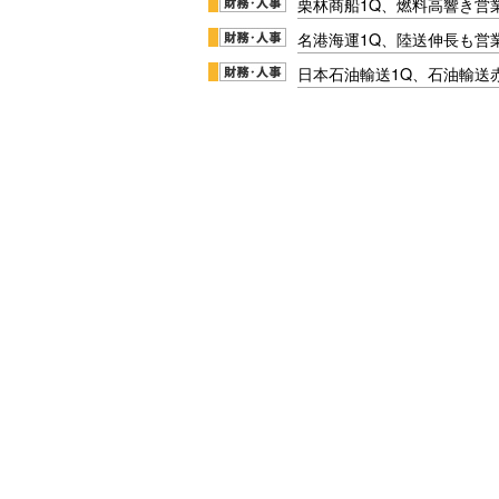
栗林商船1Q、燃料高響き営
名港海運1Q、陸送伸長も営業
日本石油輸送1Q、石油輸送