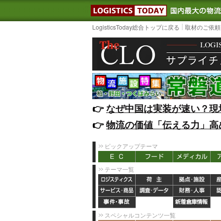
LOGISTIC
LogisticsToday総合トップに戻る
取材のご依頼
👉️
なぜ中国は実装が速い？現
👉️
物流の価値「伝える力」高
ピックアップテーマ
テーマ一覧
スペシャルコンテンツ一覧