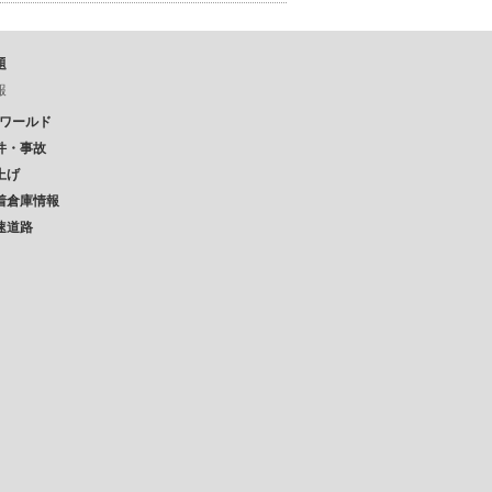
題
報
Pワールド
件・事故
上げ
着倉庫情報
速道路