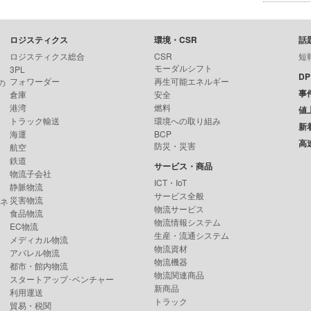
ロジスティクス
環境・CSR
話
ロジスティクス総合
CSR
短
モーダルシフト
3PL
D
フォワーダー
再生可能エネルギー
の
事
倉庫
安全
港湾
燃料
値
トラック輸送
環境への取り組み
新
海運
BCP
高
防災・災害
航空
鉄道
サービス・商品
物流子会社
ICT・IoT
静脈物流
サービス全般
災害物流
ンネ
物流サービス
食品物流
物流情報システム
EC物流
生産・流通システム
メディカル物流
物流資材
アパレル物流
物流機器
都市・館内物流
物流関連商品
スタートアップ･ベンチャー
新商品
利用運送
トラック
貿易・税関