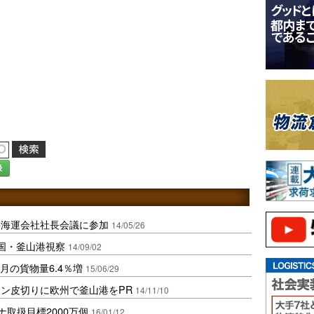
録
籍海運会社社長会議に参加
14/05/26
国・釜山港視察
14/09/02
月の貨物量6.4％増
15/06/29
ン皮切りに欧州で釜山港をPR
14/11/10
ナ取扱目標2000万個
16/01/12