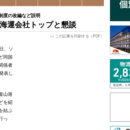
制度の改編など説明
、海運会社トップと懇談
>>
この記事を印刷する（PDF）
日、ソ
ど同国
関係者
発表し
釜山港
どを紹
を結ぶ
行っ