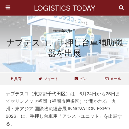
LOGISTICS TODAY
2026年6月3日
ナブテスコ、手押し台車補助機
器を出展
共有
ツイート
ピン
メール
ナブテスコ（東京都千代田区）は、6月24日から25日ま
でマリンメッセ福岡（福岡市博多区）で開かれる「九
州・東アジア 国際物流総合展 INNOVATION EXPO
2026」に、手押し台車用「アシストユニット」を出展す
る。